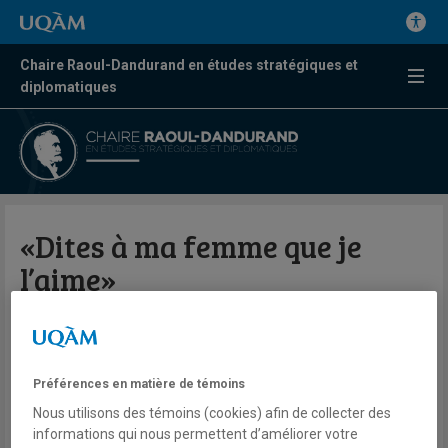
Chaire Raoul-Dandurand en études stratégiques et
diplomatiques
«Dites à ma femme que je
l’aime»
Par Élisabeth Vallet
Le Devoir
Préférences en matière de témoins
Nous utilisons des témoins (cookies) afin de collecter des
28 mars 2026
informations qui nous permettent d’améliorer votre
En savoir plus