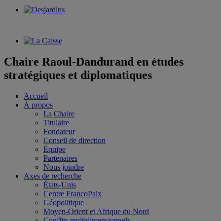
Chaire Raoul-Dandurand en études
stratégiques et diplomatiques
Accueil
À propos
La Chaire
Titulaire
Fondateur
Conseil de direction
Équipe
Partenaires
Nous joindre
Axes de recherche
États-Unis
Centre FrancoPaix
Géopolitique
Moyen-Orient et Afrique du Nord
Conflits multidimensionnels