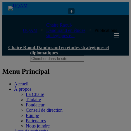
Chaire Raoul-Dandurand en études stratégiques et diplomatiques
Chaire Raoul-
UQAM
Dandurand en études
Publications
stratégiques e...
Chaire Raoul-Dandurand en études stratégiques et
diplomatiques
Menu Principal
Accueil
À propos
La Chaire
Titulaire
Fondateur
Conseil de direction
Équipe
Partenaires
Nous joindre