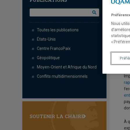
É
t
Préférence
Nous utili
d’améliore
Par
Toutes les publications
statistiqu
Chr
États-Unis
« Préféren
Centre FrancoPaix
À l
l’é
Géopolitique
Préfé
êtr
Moyen-Orient et Afrique du Nord
Imp
Conflits multidimensionnels
rap
fer
en
pay
do
SOUTENIR LA CHAIRE
À q
exp