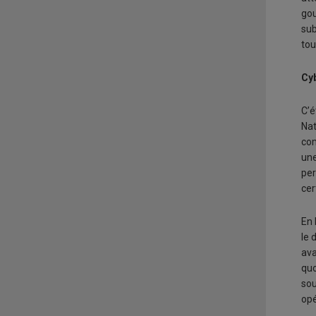
gou
sub
tou
Cyb
C’é
Nat
com
une
per
cer
En 
le 
ava
quo
sou
opé