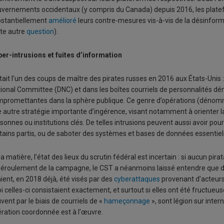
vernements occidentaux (y compris du Canada) depuis 2016, les plate
stantiellement
amélioré
leurs contre-mesures vis-à-vis de la désinforma
te autre
question
).
er-intrusions et fuites d’information
tait l’un des coups de maître des pirates russes en 2016 aux États-Unis :
ional Committee (DNC) et dans les boîtes courriels de personnalités dé
promettantes dans la sphère publique. Ce genre d’opérations (déno
 autre stratégie importante d’ingérence, visant notamment à orienter la
sonnes ou institutions clés. De telles intrusions peuvent aussi avoir pour
tains partis, ou de saboter des systèmes et bases de données essentie
la matière, l’état des lieux du scrutin fédéral est incertain : si aucun pi
déroulement de la campagne, le CST a néanmoins laissé entendre que des
ient, en 2018 déjà, été visés par des
cyberattaques
provenant d’acteurs 
i celles-ci consistaient exactement, et surtout si elles ont été fructueu
vent par le biais de courriels de «
hameçonnage
», sont légion sur inte
ration coordonnée est à l’œuvre.