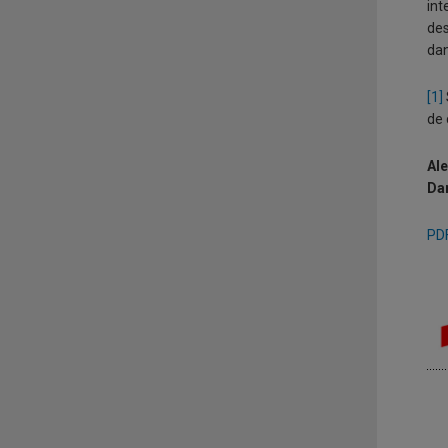
int
des
dan
[1]
de 
Ale
Da
PDF