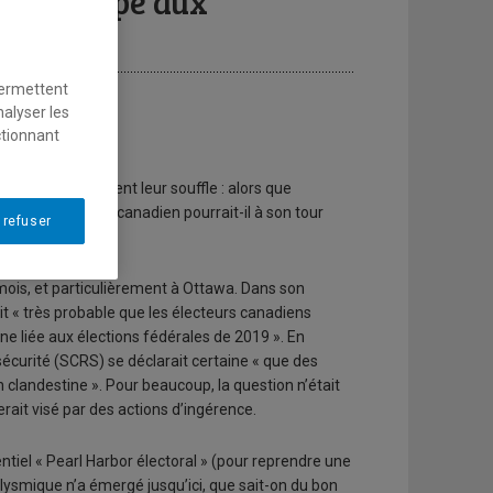
-il échappé aux
permettent
nalyser les
ctionnant
itoyens retiennent leur souffle : alors que
ires, le scrutin canadien pourrait-il à son tour
 refuser
 mois, et particulièrement à Ottawa. Dans son
it « très probable que les électeurs canadiens
ne liée aux élections fédérales de 2019 ». En
écurité (SCRS) se déclarait certaine « que des
n clandestine ». Pour beaucoup, la question n’était
rait visé par des actions d’ingérence.
entiel « Pearl Harbor électoral » (pour reprendre une
ysmique n’a émergé jusqu’ici, que sait-on du bon