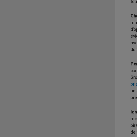
tou
Ch
mal
d’o
évi
ris
du 
Pe
can
Gro
bri
un 
pré
Ig
n’o
pir
de 