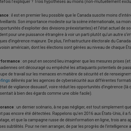
tefois l’expliquer ? Trois hypothèses au moins (non-mutuellement exclu
ance
: il est en premier lieu possible que le Canada suscite moins d’int
veillants. Son importance modeste sur la scène internationale, sa moind
pportunités d’exploiter des divisions préexistantes) et l’état actuel de s
dent pour une puissance étrangère à voir un parti plutôt qu’un autre s’i
ques d’ingérence majeure. De plus, l’infrastructure électorale du Canada
voisin américain, dont les élections sont gérées au niveau de chaque Éta
rformance
: on peut en second lieu imaginer que les mesures prises (et 
adiennes ont découragé ou empêché les attaquants potentiels de passer
upe de travail sur les menaces en matière de sécurité et de renseignem
efings
délivrés par les agences de cybersécurité aux différentes formatio
état de vigilance dissuasif, voire réduit les opportunités d’ingérence (l
sentait à bien des égards comme une cible facile).
norance
: un dernier scénario, à ne pas négliger, est tout simplement que
nt pas encore été détectées. Rappelons qu’en 2016 aux États-Unis, il a 
atage, et que la campagne russe de désinformation en ligne, trois ans ap
ses subtilités. Pour ne rien arranger, de par les progrès de l’intelligence 