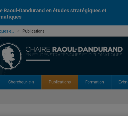
e Raoul-Dandurand en études stratégiques et
omatiques
ues e...
Publications
Chercheur-e-s
Publications
Formation
Évèn