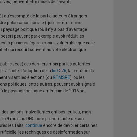
sives) peuvent être mises de l’avant.
érêt qu’escompté de la part d’acteurs étrangers
re polarisation sociale (qui confère moins
on paysage politique (où il n’y a pas d’avantage
mposer) peuvent par exemple avoir réduit les
 est à plusieurs égards moins vulnérable que celle
t et qui recourt souvent au vote électronique.
publicisées) ces derniers mois par les autorités
 à l’acte. L’adoption de la
loi C-76
, la création du
ent visant les élections (ou
GTMSRE
), ou les
ns politiques, entre autres, peuvent avoir signalé
à où le paysage politique américain de 2016 se
 des actions malveillantes ont bien eu lieu, mais
fallu 9 mois au DNC pour prendre acte de son
rès les faits,
continue
encore de dévoiler certaines
artificielle, les techniques de désinformation sur