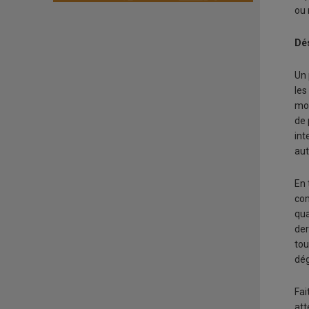
ou 
Dés
Un 
les
moi
de 
int
aut
En 
com
qua
der
tou
dég
Fai
att