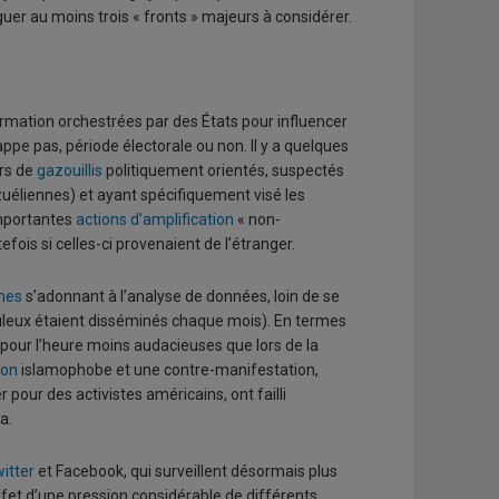
er au moins trois « fronts » majeurs à considérer.
rmation orchestrées par des États pour influencer
ppe pas, période électorale ou non. Il y a quelques
ers de
gazouillis
politiquement orientés, suspectés
uéliennes) et ayant spécifiquement visé les
importantes
actions d’amplification
« non-
ois si celles-ci provenaient de l’étranger.
mes
s’adonnant à l’analyse de données, loin de se
uleux étaient disséminés chaque mois). En termes
 pour l’heure moins audacieuses que lors de la
ion
islamophobe et une contre-manifestation,
pour des activistes américains, ont failli
a.
itter
et Facebook, qui surveillent désormais plus
ffet d’une pression considérable de différents