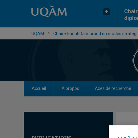
Chair
dipl
UQAM
Chaire Raoul-Dandurand en études stratégiq
Accueil
À propos
Axes de recherche
PUBLICATIONS