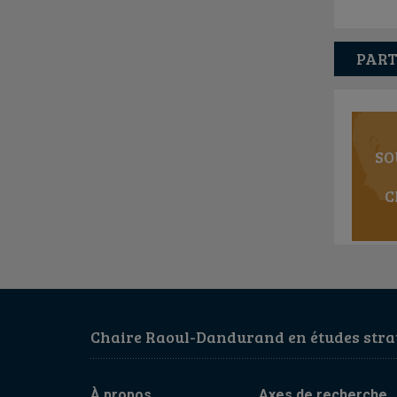
PART
SO
C
Chaire Raoul-Dandurand en études strat
À propos
Axes de recherche