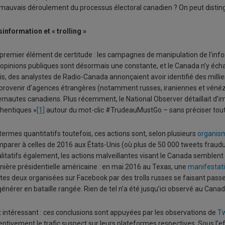
mauvais déroulement du processus électoral canadien ? On peut distingu
information et « trolling »
premier élément de certitude : les campagnes de manipulation de l’info
 opinions publiques sont désormais une constante, et le Canada n’y écha
s, des analystes de Radio-Canada annonçaient avoir identifié des milli
provenir d’agences étrangères (notamment russes, iraniennes et vénéz
ernautes canadiens. Plus récemment, le National Observer détaillait d’
hentiques »
[1]
autour du mot-clic #TrudeauMustGo – sans préciser toutef
termes quantitatifs toutefois, ces actions sont, selon plusieurs
organis
parer à celles de 2016 aux États-Unis (où plus de 50 000 tweets fraud
litatifs également, les actions malveillantes visant le Canada semblent
nière présidentielle américaine : en mai 2016 au Texas, une
manifestat
tes deux organisées sur Facebook par des trolls russes se faisant passer 
énérer en bataille rangée. Rien de tel n’a été jusqu’ici observé au Canad
t intéressant : ces conclusions sont appuyées par les observations de
Tw
entivement le trafic suspect sur leurs plateformes respectives. Sous l’e