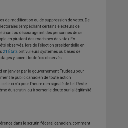
es de modification ou de suppression de votes. De
électorales (empêchant certains électeurs de
(empêchant ou décourageant des personnes de se
ple en piratant des machines de vote). En
é observés, lors de l’élection présidentielle en
ns
21 États
ont vu leurs systèmes ou bases de
ratages y soient toutefois observés.
ed en janvier par le gouvernement Trudeau pour
llement le public canadien de toute action
 celle-ci n’a pour l’heure rien signalé de tel. Reste
me du scrutin, ou à semer le doute sur la légitimité
’ingérence dans le scrutin fédéral canadien, comment