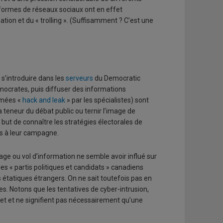
formes de réseaux sociaux ont en effet
tion et du « trolling ». (Suffisamment ? C’est une
 s’introduire dans les
serveurs
du Democratic
mocrates, puis diffuser des informations
mmées «
hack and leak
» par les spécialistes) sont
 teneur du débat public ou ternir l’image de
 but de connaître les stratégies électorales de
ls à leur campagne.
ratage ou vol d’information ne semble avoir influé sur
 « partis politiques et candidats » canadiens
étatiques étrangers. On ne sait toutefois pas en
ses. Notons que les tentatives de cyber-intrusion,
rnet et ne signifient pas nécessairement qu’une