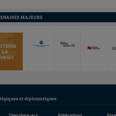
ENAIRES MAJEURS
UTENIR
LA
HAIRE
égiques et diplomatiques
Chercheur-e-s
Publications
For