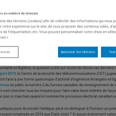
lections fédérales : le Canada a-t
entatives d’ingérence?
s en matière de témoins
sons des témoins (cookies) afin de collecter des informations qui nous 
r votre expérience sur le site, de vous proposer des contenus vidéo, d’a
 Alexis Rapin
es de fréquentation, etc. Vous pouvez personnaliser votre choix en séle
oniques des nouvelles conflictualités - Chaire Raoul-Dandurand
ces ».
a veille des élections fédérales canadiennes, beaucoup de citoyennes et c
lection présidentielle américaine de 2016 est encore dans toutes les mémo
rences
Autoriser les témoins
Tout
e au cœur de tentatives d’influence étrangère ?
ortante et légitime, la question a été sur toutes les lèvres ces derniers
port 2019
, le Centre de la sécurité des télécommunications (CST) jugea
ont face à une forme quelconque d’activité d’ingérence étrangère en lig
trevue
en juillet, la numéro 2 du Service canadien de renseignement de s
s vont chercher tous les moyens pour faire valoir leurs intérêts de faço
nc pas
si
, mais bien
quand
et
comment
le processus électoral canadien se
uelques jours du scrutin fatidique, peut-on distinguer à l’horizon un pot
ression employée en 2016 aux États-Unis) ? Si aucun événement catacl