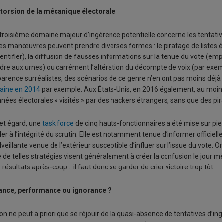
torsion de la mécanique électorale
troisième domaine majeur d’ingérence potentielle concerne les tentativ
les manœuvres peuvent prendre diverses formes : le piratage de listes 
dentifier), la diffusion de fausses informations sur la tenue du vote 
dre aux urnes) ou carrément l’altération du décompte de voix (par exem
arence surréalistes, des scénarios de ce genre n’en ont pas moins déjà ét
aine en 2014
par exemple. Aux États-Unis, en 2016 également, au moi
nées électorales « visités » par des hackers étrangers, sans que des pi
et égard, une
task force
de cinq hauts-fonctionnaires a été mise sur pi
ller à l’intégrité du scrutin. Elle est notamment tenue d’informer officie
veillante venue de l’extérieur susceptible d’influer sur l’issue du vote. Or,
 de telles stratégies visent généralement à créer la confusion le jour mê
 résultats après-coup… il faut donc se garder de crier victoire trop tôt.
ance, performance ou ignorance ?
l’on ne peut a priori que se réjouir de la quasi-absence de tentatives d