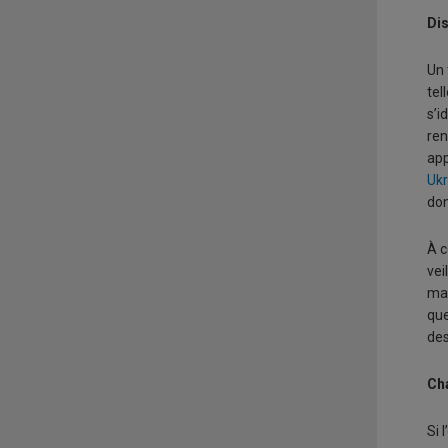
Dis
Un 
tel
s’i
ren
app
Ukr
don
À c
vei
mal
que
des
Ch
Si 