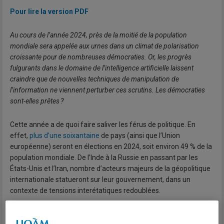
Pour lire la version PDF
Au cours de l’année 2024, près de la moitié de la population
mondiale sera appelée aux urnes dans un climat de polarisation
croissante pour de nombreuses démocraties. Or, les progrès
fulgurants dans le domaine de l’intelligence artificielle laissent
craindre que de nouvelles techniques de manipulation de
l’information ne viennent perturber ces scrutins. Les démocraties
sont-elles prêtes ?
Cette année a de quoi faire saliver les férus de politique. En
effet,
plus d’une soixantaine
de pays (ainsi que l’Union
européenne) seront en élections en 2024, soit environ 49 % de la
population mondiale. De l’Inde à la Russie en passant par les
États-Unis et l’Iran, nombre d’acteurs majeurs de la géopolitique
internationale statueront sur leur gouvernement, dans un
contexte de tensions interétatiques redoublées.
Si dans les dernières années il est devenu fréquent pour les