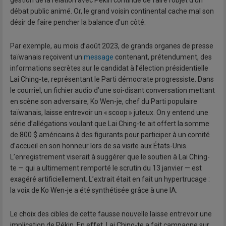
gestion de la relation avec Pékin continue de faire l’objet d’un
débat public animé. Or, le grand voisin continental cache mal son
désir de faire pencher la balance d’un côté.
Par exemple, au mois d’août 2023, de grands organes de presse
taïwanais reçoivent un
message
contenant, prétendument, des
informations secrètes sur le candidat à l’élection présidentielle
Lai Ching-te, représentant le Parti démocrate progressiste. Dans
le courriel, un fichier audio d’une soi-disant conversation mettant
en scène son adversaire, Ko Wen-je, chef du Parti populaire
taïwanais, laisse entrevoir un « scoop » juteux. On y entend une
série d’allégations voulant que Lai Ching-te ait offert la somme
de 800 $ américains à des figurants pour participer à un comité
d’accueil en son honneur lors de sa visite aux États-Unis.
L’enregistrement viserait à suggérer que le soutien à Lai Ching-
te — qui a ultimement remporté le scrutin du 13 janvier — est
exagéré artificiellement. L’extrait était en fait un hypertrucage :
la voix de Ko Wen-je a été synthétisée grâce à une IA.
Le choix des cibles de cette fausse nouvelle laisse entrevoir une
implication de Pékin. En effet, Lai Ching-te a fait campagne sur