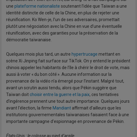
une
plateforme nationaliste
soutenant l’idée que Taïwan a une
identité distincte de celle de la Chine, en plus de rejeter une
réunification. Ko Wen-je, l’un de ses adversaires, promettait
plutôt une négociation avec la Chine en vue d’une éventuelle
réunification, avec des garanties pour la préservation de la
démocratie taïwanaise.
Quelques mois plus tard, un autre
hypertrucage
mettant en
scène Xi Jinping fait surface sur TikTok. On y entend le président
chinois appeler les habitants de l’île à chérir le droit de vote, mais
aussi à voter « du bon côté ». Aucune information sur la
provenance de la vidéo n’a émergé pour l’instant. Malgré tout,
avant un scrutin aussi tendu, alors que Pékin suggère que
Taïwan doit
choisir entre la guerre et la paix
, ces tentatives
d’ingérence prennent une tout autre importance. Quelques jours
avant l’élection, la firme
Mandiant
affirmait d’ailleurs que les
institutions gouvernementales taïwanaises faisaient face à une
importante campagne d’espionnage en provenance de Pékin.
États-Unis : le colosse au pied d’argile