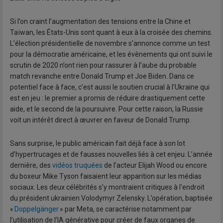
Si l’on craint l’augmentation des tensions entre la Chine et
Taïwan, les États-Unis sont quant à eux à la croisée des chemins.
L’élection présidentielle de novembre s’annonce comme un test
pour la démocratie américaine, et les évènements qui ont suivi le
scrutin de 2020 n’ont rien pour rassurer à l’aube du probable
match revanche entre Donald Trump et Joe Biden. Dans ce
potentiel face à face, c’est aussi le soutien crucial à l’Ukraine qui
est en jeu : le premier a promis de réduire drastiquement cette
aide, et le second de la poursuivre. Pour cette raison, la Russie
voit un intérêt direct à œuvrer en faveur de Donald Trump.
Sans surprise, le public américain fait déjà face à son lot
d’hypertrucages et de fausses nouvelles liés à cet enjeu. L’année
dernière, des
vidéos truquées
de l’acteur Elijah Wood ou encore
du boxeur Mike Tyson faisaient leur apparition sur les médias
sociaux. Les deux célébrités s’y montraient critiques à l’endroit
du président ukrainien Volodymyr Zelensky. L’opération, baptisée
«
Doppelgänger
» par Meta, se caractérise notamment par
l’utilisation de l’IA générative pour créer de faux organes de