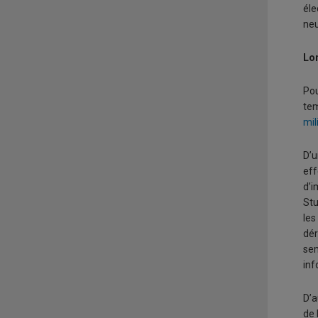
éle
neu
Lo
Pou
tem
mil
D’u
eff
d’i
Stu
les
dér
sem
inf
D’a
de 