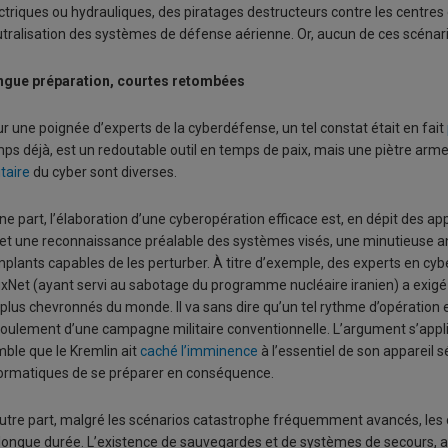
ctriques ou hydrauliques, des piratages destructeurs contre les centr
tralisation des systèmes de défense aérienne. Or, aucun de ces scénari
ngue préparation, courtes retombées
r une poignée d’experts de la cyberdéfense, un tel constat était en fait
ps déjà, est un redoutable outil en temps de paix, mais une piètre arme
itaire
du cyber sont diverses.
ne part, l’élaboration d’une cyberopération efficace est, en dépit des ap
et une reconnaissance préalable des systèmes visés, une minutieuse anal
mplants capables de les perturber. À titre d’exemple, des experts en cyb
xNet (ayant servi au sabotage du programme nucléaire iranien) a exig
 plus chevronnés du monde. Il va sans dire qu’un tel rythme d’opération 
oulement d’une campagne militaire conventionnelle. L’argument s’appliqu
ble que le Kremlin ait
caché l’imminence
à l’essentiel de son appareil 
ormatiques de se préparer en conséquence.
utre part, malgré les scénarios catastrophe fréquemment avancés, les
longue durée. L’existence de sauvegardes et de systèmes de secours, ain