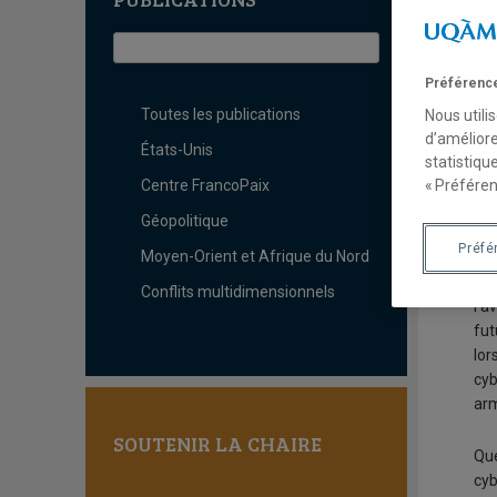
E
Préférence
Toutes les publications
Nous utili
d’améliore
États-Unis
statistiqu
Centre FrancoPaix
« Préféren
Con
Géopolitique
mil
Préfé
Moyen-Orient et Afrique du Nord
En 
Conflits multidimensionnels
l’a
fut
lor
cyb
arm
SOUTENIR LA CHAIRE
Que
cyb