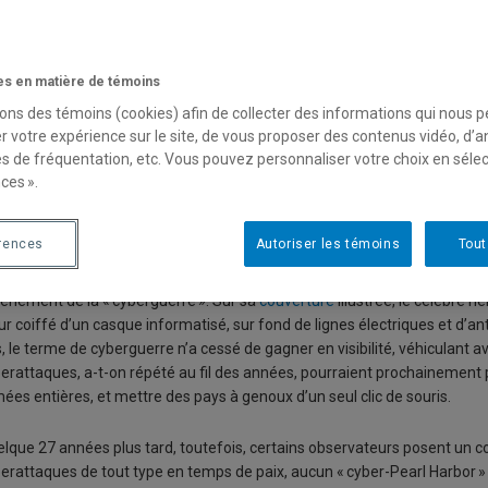
n Ukraine, les limites de la « cybe
Par Alexis Rapin
s en matière de témoins
Chroniques des nouvelles conflictualités - Chaire
sons des témoins (cookies) afin de collecter des informations qui nous 
r votre expérience sur le site, de vous proposer des contenus vidéo, d’a
Pour lire la version PDF
es de fréquentation, etc. Vous pouvez personnaliser votre choix en séle
ces ».
tre toute attente, la guerre en Ukraine n’a vu se déployer jusqu’ici aucune o
itairement dans le conflit. Redoutable outil de nuisance en temps de paix, le c
rences
Autoriser les témoins
Tout
1995, le magazine
Time
consacrait sa Une du mois d’août à mettre le mo
vènement de la « cyberguerre ». Sur sa
couverture
illustrée, le célèbre 
ur coiffé d’un casque informatisé, sur fond de lignes électriques et d’
s, le terme de cyberguerre n’a cessé de gagner en visibilité, véhiculant 
erattaques, a-t-on répété au fil des années, pourraient prochainement pl
ées entières, et mettre des pays à genoux d’un seul clic de souris.
lque 27 années plus tard, toutefois, certains observateurs posent un con
erattaques de tout type en temps de paix, aucun « cyber-Pearl Harbor » n