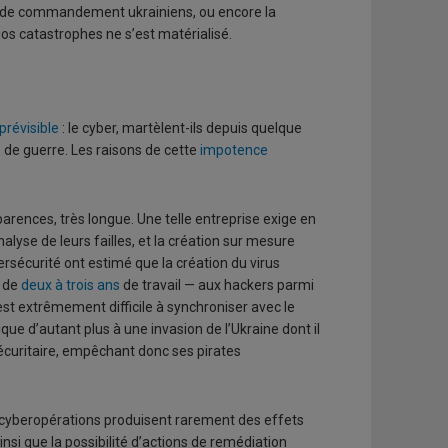
es de commandement ukrainiens, ou encore la
os catastrophes ne s’est matérialisé.
prévisible
: le cyber, martèlent-ils depuis quelque
 de guerre. Les raisons de cette
impotence
parences, très longue. Une telle entreprise exige en
yse de leurs failles, et la création sur mesure
ersécurité ont estimé que la création du virus
é de
deux à trois ans
de travail — aux hackers parmi
est extrêmement difficile à synchroniser avec le
e d’autant plus à une invasion de l’Ukraine dont il
sécuritaire, empêchant donc ses pirates
 cyberopérations produisent rarement des effets
si que la possibilité d’actions de remédiation