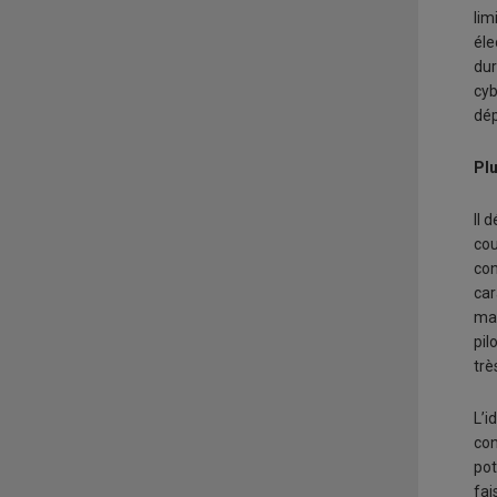
lim
éle
dur
cyb
dép
Plu
Il 
cou
con
car
mas
pil
trè
L’i
con
pot
fai