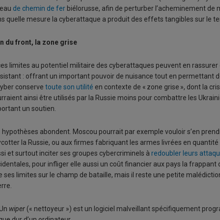
seau
de chemin de fer
biélorusse, afin de perturber l’acheminement de ma
s quelle mesure la cyberattaque a produit des effets tangibles sur le te
n du front, la zone grise
ces limites au potentiel militaire des cyberattaques peuvent en rassurer 
sistant : offrant un important pouvoir de nuisance tout en permettant 
cyber conserve
toute son utilité
en contexte de « zone grise », dont la cr
rraient ainsi être utilisés par la Russie moins pour combattre les Ukrain
ortant un soutien.
 hypothèses abondent. Moscou pourrait par exemple vouloir s’en prendr
cotter la Russie, ou aux firmes fabriquant les armes livrées en quantité 
si et surtout inciter ses groupes cybercriminels à
redoubler leurs attaq
identales, pour infliger elle aussi un coût financier aux pays la frappan
e ses limites sur le champ de bataille, mais il reste une petite malédicti
rre.
Un
wiper
(« nettoyeur ») est un logiciel malveillant spécifiquement pro
que dur d’un ordinateur.