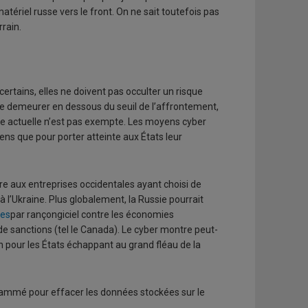
tériel russe vers le front. On ne sait toutefois pas
rrain.
certains, elles ne doivent pas occulter un risque
de demeurer en dessous du seuil de l’affrontement,
ise actuelle n’est pas exempte. Les moyens cyber
iens que pour porter atteinte aux États leur
e aux entreprises occidentales ayant choisi de
à l’Ukraine. Plus globalement, la Russie pourrait
ues
par rançongiciel contre les économies
t de sanctions (tel le Canada). Le cyber montre peut-
on pour les États échappant au grand fléau de la
grammé pour effacer les données stockées sur le