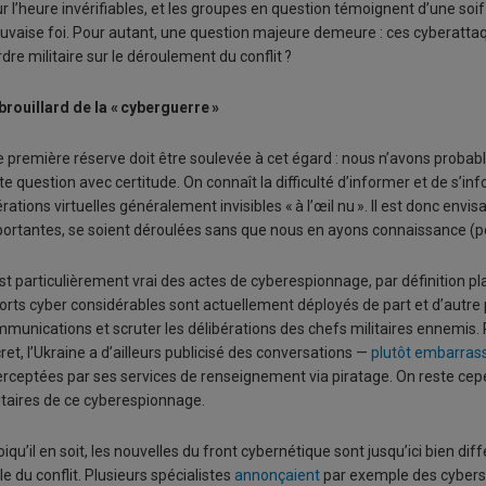
r l’heure invérifiables, et les groupes en question témoignent d’une so
vaise foi. Pour autant, une question majeure demeure : ces cyberattaqu
rdre militaire sur le déroulement du conflit ?
brouillard de la « cyberguerre »
 première réserve doit être soulevée à cet égard : nous n’avons probable
te question avec certitude. On connaît la difficulté d’informer et de s’in
rations virtuelles généralement invisibles « à l’œil nu ». Il est donc en
ortantes, se soient déroulées sans que nous en ayons connaissance (p
st particulièrement vrai des actes de cyberespionnage, par définition pl
orts cyber considérables sont actuellement déployés de part et d’autre
munications et scruter les délibérations des chefs militaires ennemis
ret, l’Ukraine a d’ailleurs publicisé des conversations —
plutôt embarras
erceptées par ses services de renseignement via piratage. On reste cep
itaires de ce cyberespionnage.
iqu’il en soit, les nouvelles du front cybernétique sont jusqu’ici bien d
lle du conflit. Plusieurs spécialistes
annonçaient
par exemple des cybers