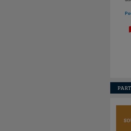
Pou
PART
SO