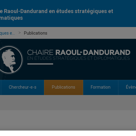
e Raoul-Dandurand en études stratégiques et
omatiques
ues e...
Publications
Chercheur-e-s
Publications
Formation
Évèn