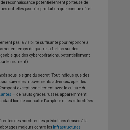
if de reconnaissance potentiellement porteuse de
es ont-elles jusqu’ici produit un quelconque effet
ment pas la visibilité suffisante pour répondre à
former en temps de guerre, a fortiori sur des
visageable que des cyberopérations, potentiellement
our le moment).
acés sous le signe du secret. Tout indique que des
 pour suivre les mouvements adverses, épier les
. Rompant exceptionnellement avec la culture du
santes
— de hauts gradés russes apparemment
endant loin de connaître l’ampleur et les retombées
ifférentes des nombreuses prédictions émises à la
abotages majeurs contre les
infrastructures