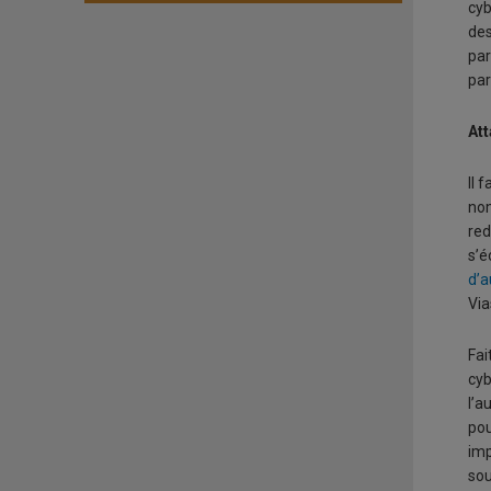
cyb
des
par
par
At
Il 
nom
red
s’é
d’a
Via
Fai
cyb
l’a
pou
imp
sou