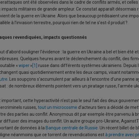
erattaques ont été observées dans le cadre de conflits armés, et celles 
 impacts militaires de grande ampleur. Ce constat apparaît désormais 
vient de la guerre en Ukraine. Alors que beaucoup prédisaient une impo
allèle à l’invasion terrestre, pourquoi rien de tel ne s’est-il produit ?
taques revendiquées, impacts questionnés
faut d’abord souligner l’évidence : la guerre en Ukraine a bel et bien été
breuses. Quelques heures avant le déclenchement du conflit, des firme
outable «
wiper
»
[1]
russe dans différents systèmes ukrainiens. Depuis l
changent quasi quotidiennement entre les deux camps, visant nota
utre
. Les soupçons s’accumulent par ailleurs à l’encontre d’une panne ay
sat : de nombreux éléments pointent vers un piratage russe, l’armée uk
t important, cette hyperactivité n’est pas le seul fait des deux gouve
ercriminels russes,
tout un microcosme
d’acteurs tiers a décidé de met
utre des parties au conflit. Anonymous dit par exemple être parvenu à 
r diffuser des images du conflit. Un autre groupe pro-Ukraine, AgainstT
ortant de données à la
Banque centrale de Russie
. Un récent billet de
ligne néanmoins que ce torrent de revendications est
à prendre avec 