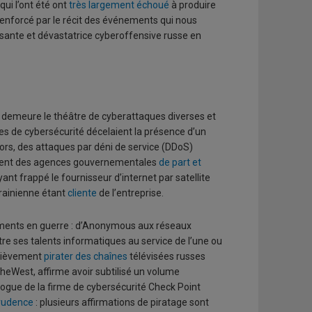
qui l’ont été ont
très largement échoué
à produire
renforcé par le récit des événements qui nous
sante et dévastatrice cyberoffensive russe en
 et demeure le théâtre de cyberattaques diverses et
s de cybersécurité décelaient la présence d’un
ors, des attaques par déni de service (DDoS)
mment des agences gouvernementales
de part et
ant frappé le fournisseur d’internet par satellite
rainienne étant
cliente
de l’entreprise.
rnements en guerre : d’Anonymous aux réseaux
tre ses talents informatiques au service de l’une ou
brièvement
pirater des chaînes
télévisées russes
heWest, affirme avoir subtilisé un volume
 blogue de la firme de cybersécurité Check Point
prudence
: plusieurs affirmations de piratage sont