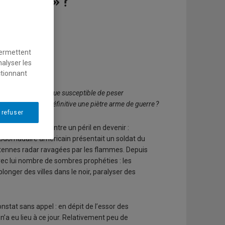
rguerre » ?
 Raoul-Dandurand
permettent
nalyser les
ctionnant
ffensive cybernétique susceptible de peser
yber serait-il en définitive une piètre arme de guerre ?
 refuser
nde en garde contre un péril en devenir :
hebdomadaire américain présentait un soldat du
antennes radar ravagées par les flammes. Depuis
avec lui nombre de sombres prophéties : les
onger des villes dans le noir, paralyser des
stat sans appel : en dépit de l’essor des
’a eu lieu à ce jour. Relativement peu de