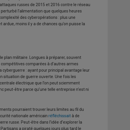
erattaques russes de 2015 et 2016 contre le réseau
le perturbé l’alimentation que quelques heures
 complexité des cyberopérations : plus une
t ardue, moins il y a de chances qu’on puisse la
le plan militaire. Longues à préparer, souvent
peu compétitives comparées à d’autres armes
a cyberguerre : ayant pour principal avantage leur
n situation de guerre ouverte. Une fois les
centrale électrique que l’on peut sciemment
onc peut-être parce qu’une telle entreprise n’est ni
ents pourraient trouver leurs limites au fil du
sécurité nationale américain
réfléchissait
à de
rre russe. Peut-être dans l’idée d’explorer la
Partisans a piraté quelques jours plus tard le