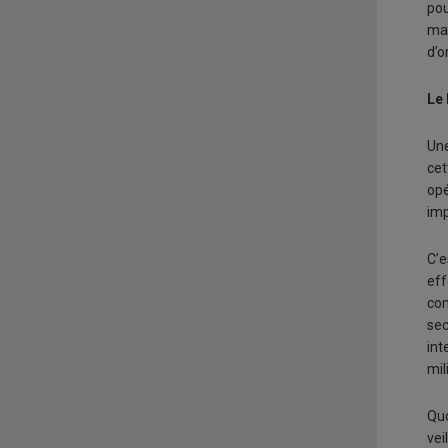
pou
mau
d’o
Le 
Une
cet
opé
imp
C’e
eff
com
sec
int
mil
Quo
vei