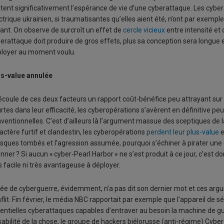
itent significativement l’espérance de vie d’une cyberattaque. Les cyb
ctrique ukrainien, si traumatisantes qu’elles aient été, n’ont par exemp
ant. On observe de surcroît un effet de
cercle vicieux
entre intensité et
erattaque doit produire de gros effets, plus sa conception sera longue e
loyer au moment voulu.
s-value annulée
découle de ces deux facteurs un rapport coût-bénéfice peu attrayant sur 
rtes dans leur efficacité, les cyberopérations s’avèrent en définitive 
ventionnelles. C’est d’ailleurs là l’argument massue des sceptiques de l
actère furtif et clandestin, les cyberopérations
perdent leur plus-value
e
ques tombés et l’agression assumée, pourquoi s’échiner à pirater une 
onner ? Si aucun « cyber-Pearl Harbor » ne s’est produit à ce jour, c’est d
s facile ni très avantageuse à déployer.
dée de cyberguerre, évidemment, n’a pas dit son dernier mot et ces argum
flit. Fin février, le média NBC rapportait par exemple que l’appareil de 
entielles cyberattaques capables d’entraver au besoin la machine de gue
sabilité de la chose, le groupe de hackers biélorusse (anti-régime) Cyber 