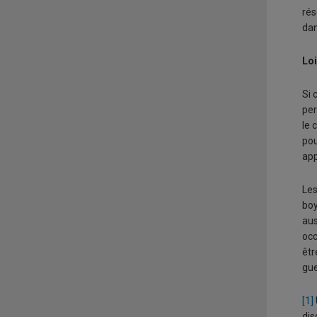
ré
dan
Loi
Si 
per
le 
pou
app
Les
boy
aus
occ
êtr
gue
[1]
dis