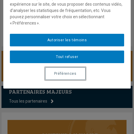
Août 2017
expérience sur le site, de vous proposer des contenus vidéo,
En savoir plus
d’analyser les statistiques de fréquentation, etc. Vous
pouvez personnaliser votre choix en sélectionnant
« Préférences ».
Autoriser les témoins
Tout refuser
SOUTENIR LA CHAIRE
Préférences
PARTENAIRES MAJEURS
Tous les partenaires