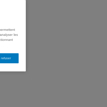
permettent
analyser les
ctionnant
 refuser