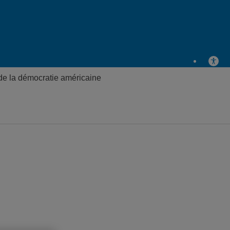
Chaire Raoul-Dandurand
 de la démocratie américaine
en études stratégiques et
diplomatiques