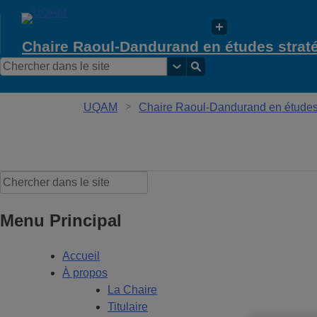
Chaire Raoul-Dandurand en études strat
UQAM
Chaire Raoul-Dandurand en études 
Menu Principal
Accueil
À propos
La Chaire
Titulaire