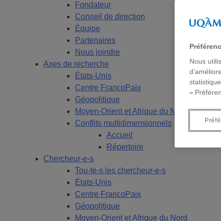
Fondateur
Conseil de direction
Équipe
Partenaires
Préféren
Nous joindre
Nous utili
Axes de recherche
d’améliore
États-Unis
statistiqu
Centre FrancoPaix
« Préfére
Géopolitique
Moyen-Orient et Afrique du Nord
Préf
Conflits multidimensionnels
Accueil
Répertoire
Chercheur-e-s
Tou-te-s les chercheur-e-s
États-Unis
Centre FrancoPaix
Géopolitique
Moyen-Orient et Afrique du Nord