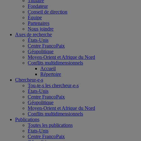
Titulaire
Fondateur
Conseil de direction
Équipe
Partenaires
Nous joindre
Axes de recherche
États-Unis
Centre FrancoPaix
Géopolitique
Moyen-Orient et Afrique du Nord
Conflits multidimensionnels
Accueil
Répertoire
Chercheur-e-s
Tou-te-s les chercheur-e-s
États-Unis
Centre FrancoPaix
Géopolitique
Moyen-Orient et Afrique du Nord
Conflits multidimensionnels
Publications
Toutes les publications
États-Unis
Centre FrancoPaix