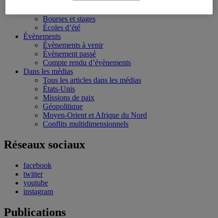
Formation
Conférences personnalisées
Bourses et stages
Écoles d’été
Évènements
Évènements à venir
Évènement passé
Compte rendu d’évènements
Dans les médias
Tous les articles dans les médias
États-Unis
Missions de paix
Géopolitique
Moyen-Orient et Afrique du Nord
Conflits multidimensionnels
Réseaux sociaux
facebook
twitter
youtube
instagram
Publications