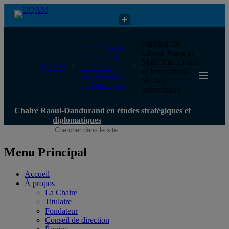
Chaire Raoul-Dandurand en études stratégiques et diplomatiques
Fighting for
Chaire Raoul-
Liberal Peace in
Dandurand
Mali? The Limits
UQAM
en études
of International
stratégiques et
Military
diplomatiques
Intervention
Chaire Raoul-Dandurand en études stratégiques et
diplomatiques
Menu Principal
Accueil
À propos
La Chaire
Titulaire
Fondateur
Conseil de direction