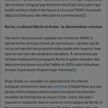
des moteurs n’exigeait pas de licence des États-Unis, parce que
lesdits moteurs étaient identiques à ceux que P&WC fournissait
déjà à la Chine pour des hélicoptères commerciaux
[2]
.
Nortel, Lockheed Martin et Airbus : le dénominateur commun
Une autre raison pourrait expliquer les réticences d’AMC à
donner le feu vert pour l’envoi de ces moteurs : certains cas de
vol ou de transfert de propriété intellectuelle sont toujours frais
dans la mémoire des dirigeants canadiens. À commencer par
l’affaire impliquant la compagnie Nortel, le géant canadien des
télécommunications qui a fait faillite en 2009, suite à plusieurs
années d’opérations d’espionnage chinoises
[3]
.
Brian Shield, ex-conseiller en cybersécurité chez Nortel,
expliquait récemment dans une
entrevue
à
Global News
que des
pirates informatiques chinois avaient accaparé les données
sensibles de l’entreprise au moyen d’une « porte dérobée »
(
backdoor
) implantée dans le système informatique de Nortel, et
les avaient ensuite envoyées vers Shanghai et Pékin dans des