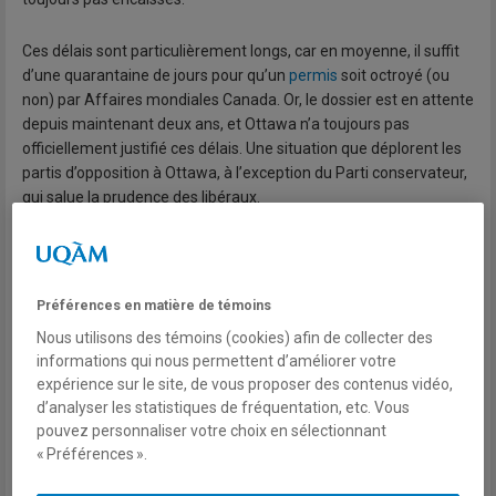
Ces délais sont particulièrement longs, car en moyenne, il suffit
d’une quarantaine de jours pour qu’un
permis
soit octroyé (ou
non) par Affaires mondiales Canada. Or, le dossier est en attente
depuis maintenant deux ans, et Ottawa n’a toujours pas
officiellement justifié ces délais. Une situation que déplorent les
partis d’opposition à Ottawa, à l’exception du Parti conservateur,
qui salue la prudence des libéraux.
Rappelons-nous que ce n’est pas la première fois qu’Ottawa
intervient de la sorte. En 2018, le gouvernement Trudeau a
bloqué le
rachat
de la compagnie de construction Aecon par
Préférences en matière de témoins
l’entreprise chinoise CCCC International Holding. À la suite d’un
Nous utilisons des témoins (cookies) afin de collecter des
examen approfondi de la transaction exigé par la
Loi sur
informations qui nous permettent d’améliorer votre
Investissement Canada
, le gouvernement avait conclu que le
expérience sur le site, de vous proposer des contenus vidéo,
rachat, évalué à 1,5 milliard de dollars, contrevenait aux intérêts
d’analyser les statistiques de fréquentation, etc. Vous
nationaux et comportait des risques pour la sécurité nationale.
pouvez personnaliser votre choix en sélectionnant
« Préférences ».
P&WC sur la sellette