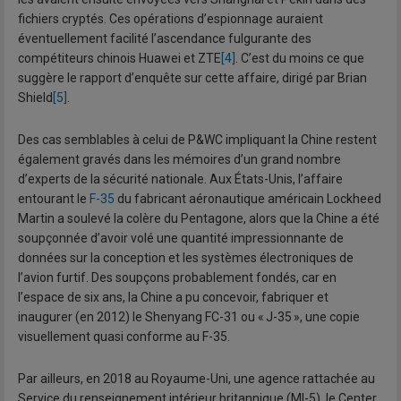
fichiers cryptés. Ces opérations d’espionnage auraient
éventuellement facilité l’ascendance fulgurante des
compétiteurs chinois Huawei et ZTE
[4]
. C’est du moins ce que
suggère le rapport d’enquête sur cette affaire, dirigé par Brian
Shield
[5]
.
Des cas semblables à celui de P&WC impliquant la Chine restent
également gravés dans les mémoires d’un grand nombre
d’experts de la sécurité nationale. Aux États-Unis, l’affaire
entourant le
F-35
du fabricant aéronautique américain Lockheed
Martin a soulevé la colère du Pentagone, alors que la Chine a été
soupçonnée d’avoir volé une quantité impressionnante de
données sur la conception et les systèmes électroniques de
l’avion furtif. Des soupçons probablement fondés, car en
l’espace de six ans, la Chine a pu concevoir, fabriquer et
inaugurer (en 2012) le Shenyang FC-31 ou « J-35 », une copie
visuellement quasi conforme au F-35.
Par ailleurs, en 2018 au Royaume-Uni, une agence rattachée au
Service du renseignement intérieur britannique (MI-5), le Center