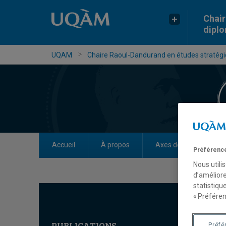
Chair
dipl
UQAM
Chaire Raoul-Dandurand en études stratégiq
Accueil
À propos
Axes de recherche
Préférence
Nous utili
d’améliore
statistiqu
« Préféren
PUBLICATIONS
Préfé