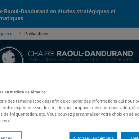
e Raoul-Dandurand en études stratégiques et
omatiques
ues e...
Publications
Chercheur-e-s
Publications
Formation
Évèn
s en matière de témoins
sons des témoins (cookies) afin de collecter des informations qui nous 
r votre expérience sur le site, de vous proposer des contenus vidéo, d’a
es de fréquentation, etc. Vous pouvez personnaliser votre choix en séle
ces ».
rences
Autoriser les témoins
Tout