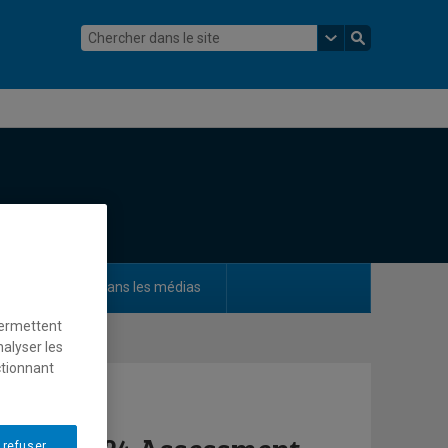
ements
Dans les médias
permettent
nalyser les
ctionnant
 refuser