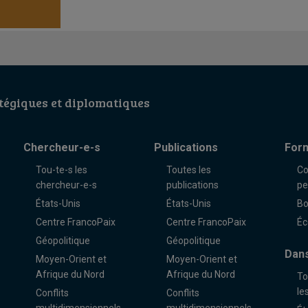
égiques et diplomatiques
Chercheur-e-s
Publications
For
Tou-te-s les
Toutes les
Co
chercheur-e-s
publications
pe
États-Unis
États-Unis
Bo
Centre FrancoPaix
Centre FrancoPaix
Éc
Géopolitique
Géopolitique
Dans
Moyen-Orient et
Moyen-Orient et
Afrique du Nord
Afrique du Nord
To
le
Conflits
Conflits