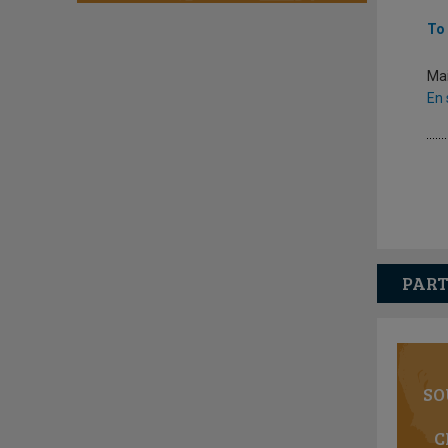
To 
Ma
En 
PART
SO
C