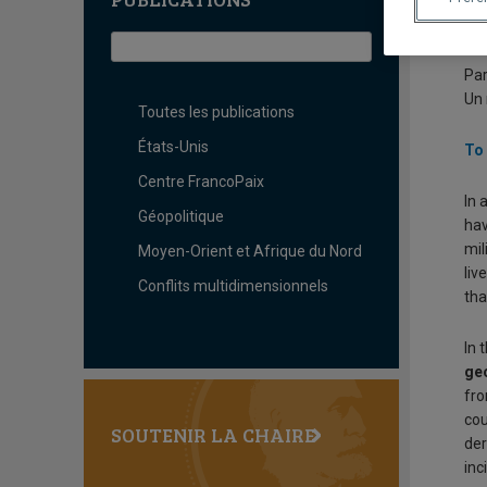
G
Par
Un 
Toutes les publications
États-Unis
To 
Centre FrancoPaix
In 
Géopolitique
hav
mil
Moyen-Orient et Afrique du Nord
liv
Conflits multidimensionnels
tha
In 
geo
fro
cou
SOUTENIR LA CHAIRE
der
inc