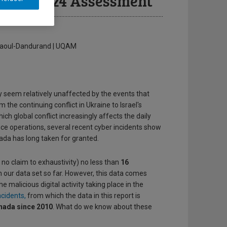
nada : 2024 Assessment
e Raoul-Dandurand | UQAM
y seem relatively unaffected by the events that
the continuing conflict in Ukraine to Israel's
h global conflict increasingly affects the daily
nce operations, several recent cyber incidents show
ada has long taken for granted.
th no claim to exhaustivity) no less than
16
in our data set so far. However, this data comes
he malicious digital activity taking place in the
ncidents,
from which the data in this report is
anada since 2010
. What do we know about these