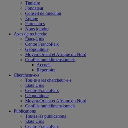
Titulaire
Fondateur
Conseil de direction
Équipe
Partenaires
Nous joindre
Axes de recherche
États-Unis
Centre FrancoPaix
Géopolitique
Moyen-Orient et Afrique du Nord
Conflits multidimensionnels
Accueil
Répertoire
Chercheur-e-s
Tou-te-s les chercheur-e-s
États-Unis
Centre FrancoPaix
Géopolitique
Moyen-Orient et Afrique du Nord
Conflits multidimensionnels
Publications
Toutes les publications
États-Unis
Centre FrancoPaix