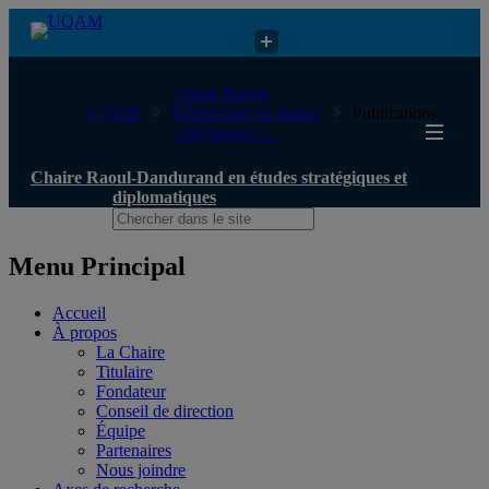
Chaire Raoul-Dandurand en études stratégiques et diplomatiques
Chaire Raoul-
UQAM
Dandurand en études
Publications
stratégiques e...
Chaire Raoul-Dandurand en études stratégiques et
diplomatiques
Menu Principal
Accueil
À propos
La Chaire
Titulaire
Fondateur
Conseil de direction
Équipe
Partenaires
Nous joindre