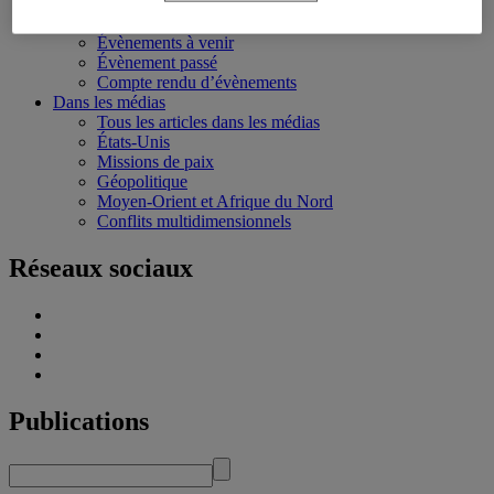
Écoles d’été
Évènements
Évènements à venir
Évènement passé
Compte rendu d’évènements
Dans les médias
Tous les articles dans les médias
États-Unis
Missions de paix
Géopolitique
Moyen-Orient et Afrique du Nord
Conflits multidimensionnels
Réseaux sociaux
Publications