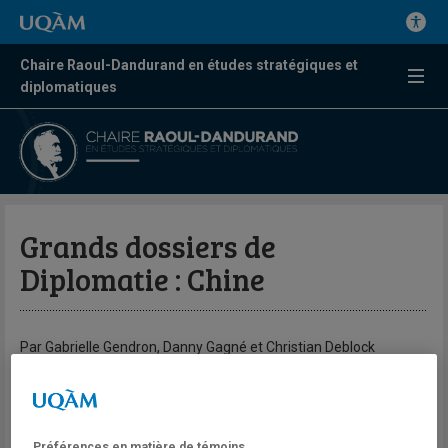
Chaire Raoul-Dandurand en études stratégiques et
diplomatiques
Grands dossiers de
Diplomatie : Chine
Par Gabrielle Gendron, Danny Gagné et Christian Deblock
Grands dossiers de Diplomatie 62, un numéro spécial «Chine»,
avec les contributions de plusieurs chercheur.e.s:
Préférences en matière de témoins