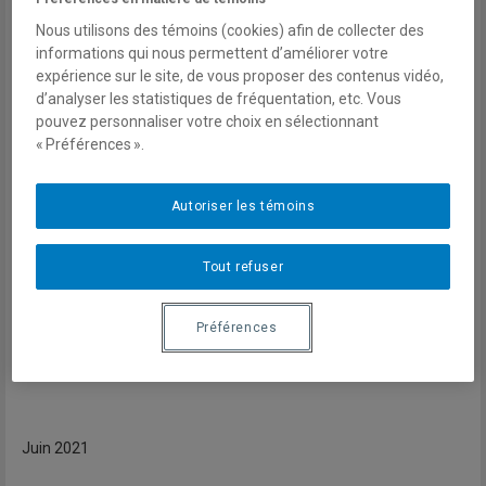
«Les villes intelligentes made in China: le monde numérisé de
Nous utilisons des témoins (cookies) afin de collecter des
demain»
informations qui nous permettent d’améliorer votre
expérience sur le site, de vous proposer des contenus vidéo,
Par Gabrielle Gendron
d’analyser les statistiques de fréquentation, etc. Vous
pouvez personnaliser votre choix en sélectionnant
«La Fifty Cent Army chinoise à l’assaut du web ?»
« Préférences ».
Par Danny Gagné
Autoriser les témoins
«Chine vs USA : la fin du 'doux commerce'»
Tout refuser
Entretien avec Christian Deblock
Préférences
Sommaire complet
Juin 2021