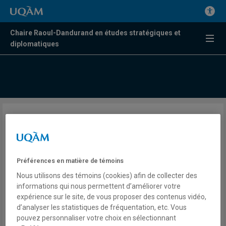
Chaire Raoul-Dandurand en études stratégiques et
diplomatiques
Guide des élections
américaines 2020
Préférences en matière de témoins
Par Frédérick Gagnon, Alexis Rapin, Daphné St-Louis Ventura,
Nous utilisons des témoins (cookies) afin de collecter des
Julie-Pier Nadeau, David Dubé, Victor Bardou-Bourgeois,
informations qui nous permettent d’améliorer votre
expérience sur le site, de vous proposer des contenus vidéo,
Frédérique Verreault, Andréanne Bissonnette, Véronique
d’analyser les statistiques de fréquentation, etc. Vous
Pronovost
pouvez personnaliser votre choix en sélectionnant
Le Balado de la Chaire