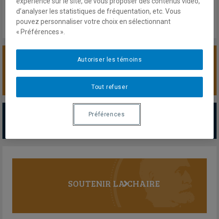
expérience sur le site, de vous proposer des contenus vidéo,
d’analyser les statistiques de fréquentation, etc. Vous
pouvez personnaliser votre choix en sélectionnant
« Préférences ».
Autoriser les témoins
SOUTENIR LA CHAIRE
Tout refuser
PARTENAIRES MAJEURS
Préférences
Tous les partenaires
SOUTENIR LA CHAIRE