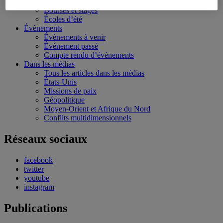
Conférences personnalisées
Bourses et stages
Écoles d’été
Évènements
Évènements à venir
Évènement passé
Compte rendu d’évènements
Dans les médias
Tous les articles dans les médias
États-Unis
Missions de paix
Géopolitique
Moyen-Orient et Afrique du Nord
Conflits multidimensionnels
Réseaux sociaux
facebook
twitter
youtube
instagram
Publications