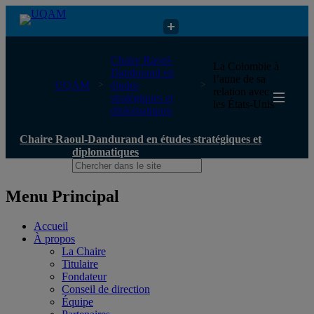
Chaire Raoul-Dandurand en études stratégiques et diplomatiques
Chaire Raoul-
La Colombie à
Dandurand en
l’aune de sa
UQAM
études
relation avec
stratégiques et
les États-Unis
diplomatiques
Chaire Raoul-Dandurand en études stratégiques et
diplomatiques
Menu Principal
Accueil
À propos
La Chaire
Titulaire
Fondateur
Conseil de direction
Équipe