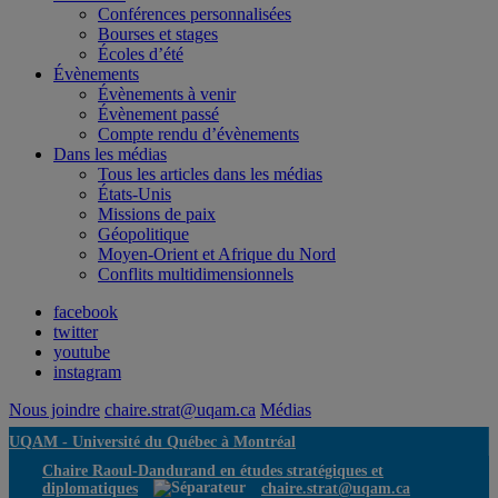
Conférences personnalisées
Bourses et stages
Écoles d’été
Évènements
Évènements à venir
Évènement passé
Compte rendu d’évènements
Dans les médias
Tous les articles dans les médias
États-Unis
Missions de paix
Géopolitique
Moyen-Orient et Afrique du Nord
Conflits multidimensionnels
facebook
twitter
youtube
instagram
Nous joindre
chaire.strat@uqam.ca
Médias
UQAM -
Université du Québec à Montréal
Chaire Raoul-Dandurand en études stratégiques et
diplomatiques
chaire.strat@uqam.ca