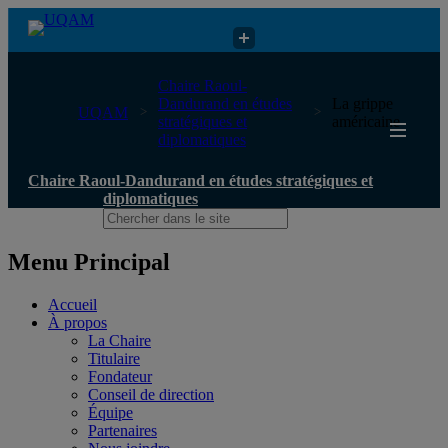
Chaire Raoul-Dandurand en études stratégiques et diplomatiques
Chaire Raoul-
Dandurand en études
La grippe
UQAM
stratégiques et
américaine
diplomatiques
Chaire Raoul-Dandurand en études stratégiques et
diplomatiques
Menu Principal
Accueil
À propos
La Chaire
Titulaire
Fondateur
Conseil de direction
Équipe
Partenaires