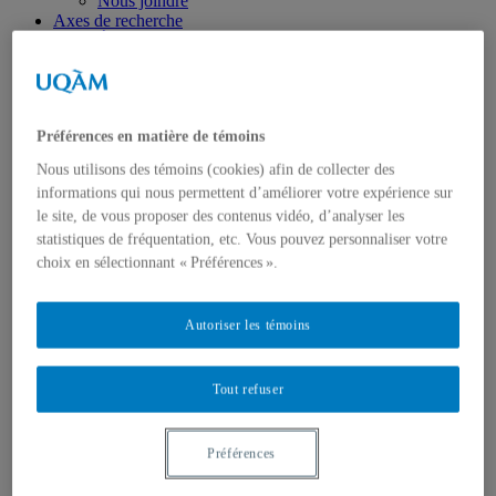
Nous joindre
Axes de recherche
États-Unis
Centre FrancoPaix
Géopolitique
Moyen-Orient et Afrique du Nord
Conflits multidimensionnels
Préférences en matière de témoins
Accueil
Répertoire
Nous utilisons des témoins (cookies) afin de collecter des
Chercheur-e-s
informations qui nous permettent d’améliorer votre expérience sur
Tou-te-s les chercheur-e-s
le site, de vous proposer des contenus vidéo, d’analyser les
États-Unis
Centre FrancoPaix
statistiques de fréquentation, etc. Vous pouvez personnaliser votre
Géopolitique
choix en sélectionnant « Préférences ».
Moyen-Orient et Afrique du Nord
Conflits multidimensionnels
Publications
Autoriser les témoins
Toutes les publications
États-Unis
Centre FrancoPaix
Tout refuser
Géopolitique
Moyen-Orient et Afrique du Nord
Conflits multidimensionnels
Préférences
Formation
Conférences personnalisées