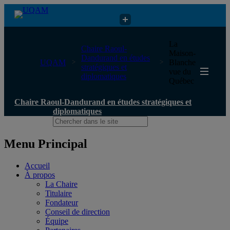
Chaire Raoul-Dandurand en études stratégiques et diplomatiques
La
Chaire Raoul-
Maison-
Dandurand en études
UQAM
Blanche
stratégiques et
vue du
diplomatiques
Québec
Chaire Raoul-Dandurand en études stratégiques et
diplomatiques
Menu Principal
Accueil
À propos
La Chaire
Titulaire
Fondateur
Conseil de direction
Équipe