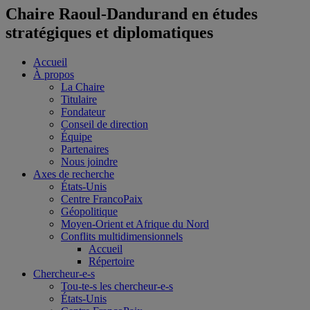
Chaire Raoul-Dandurand en études
stratégiques et diplomatiques
Accueil
À propos
La Chaire
Titulaire
Fondateur
Conseil de direction
Équipe
Partenaires
Nous joindre
Axes de recherche
États-Unis
Centre FrancoPaix
Géopolitique
Moyen-Orient et Afrique du Nord
Conflits multidimensionnels
Accueil
Répertoire
Chercheur-e-s
Tou-te-s les chercheur-e-s
États-Unis