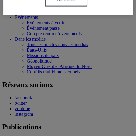
Conférences personnalisées
Bourses et stages
Écoles d’été
Évènements
Évènements à venir
Évènement passé
Compte rendu d’évènements
Dans les médias
Tous les articles dans les médias
États-Unis
Missions de paix
Géopolitique
Moyen-Orient et Afrique du Nord
Conflits multidimensionnels
Réseaux sociaux
facebook
twitter
youtube
instagram
Publications