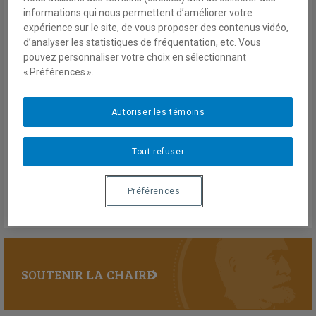
Lors de cette journée de colloque, on a
informations qui nous permettent d’améliorer votre
pu entendre philosophes, politologues,
expérience sur le site, de vous proposer des contenus vidéo,
juristes, théologiens, mais aussi des
d’analyser les statistiques de fréquentation, etc. Vous
humanitaires et des militaires, débattre
pouvez personnaliser votre choix en sélectionnant
de tous les aspects de l'intervention,
« Préférences ».
qu'elle soit faite à des fins humanitaires ou sécuritaires. Un
débat passionné.
Autoriser les témoins
Compte rendu du colloque du 20-21 novembre 2003
En savoir plus
Tout refuser
Préférences
SOUTENIR LA CHAIRE