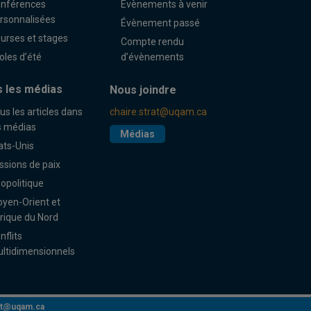
nférences
Évènements à venir
rsonnalisées
Évènement passé
urses et stages
Compte rendu
oles d’été
d’évènements
 les médias
Nous joindre
us les articles dans
chaire.strat@uqam.ca
s médias
Médias
ats-Unis
ssions de paix
opolitique
yen-Orient et
rique du Nord
nflits
ltidimensionnels
rat@uqam.ca