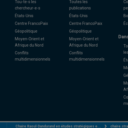
Tou-te-s les
Toutes les
Co
chercheur-e-s
publications
pe
États-Unis
États-Unis
Bo
Centre FrancoPaix
Centre FrancoPaix
Éc
Géopolitique
Géopolitique
Dans
Moyen-Orient et
Moyen-Orient et
Afrique du Nord
Afrique du Nord
To
le
Conflits
Conflits
multidimensionnels
multidimensionnels
Ét
Mi
Gé
Mo
Af
Co
mu
Chaire Raoul-Dandurand en études stratégiques e...
chaire.st