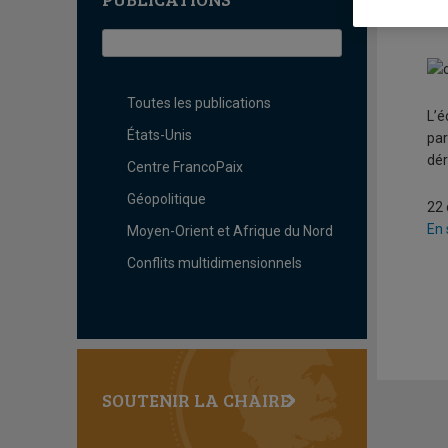
L
Toutes les publications
L’é
États-Unis
par
dér
Centre FrancoPaix
Géopolitique
22 
En 
Moyen-Orient et Afrique du Nord
Conflits multidimensionnels
SOUTENIR LA CHAIRE