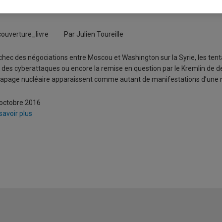
a Russie dans la campagne électo
Par Julien Toureille
chec des négociations entre Moscou et Washington sur la Syrie, les tent
 des cyberattaques ou encore la remise en question par le Kremlin de deu
apage nucléaire apparaissent comme autant de manifestations d’une no
octobre 2016
savoir plus