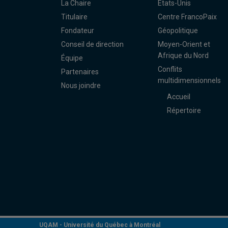
La Chaire
États-Unis
Titulaire
Centre FrancoPaix
Fondateur
Géopolitique
Conseil de direction
Moyen-Orient et
Afrique du Nord
Équipe
Conflits
Partenaires
multidimensionnels
Nous joindre
Accueil
Répertoire
UQAM -
Université du Québec à Montréal