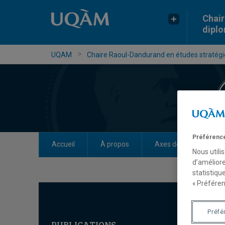
Chair
dipl
UQAM
Chaire Raoul-Dandurand en études stratégiq
Préférence
Accueil
À propos
Axes de recherche
Nous utili
d’améliore
statistiqu
« Préféren
Préfé
PUBLICATIONS