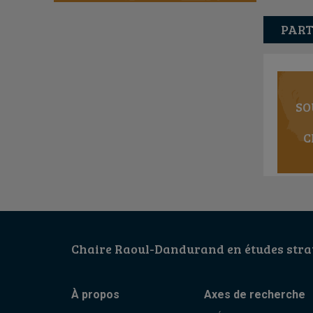
PART
SO
C
Chaire Raoul-Dandurand en études strat
À propos
Axes de recherche