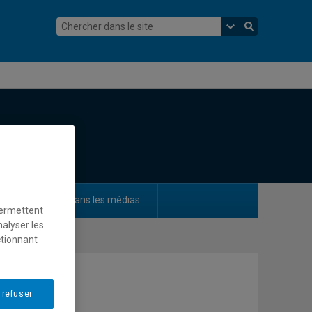
ements
Dans les médias
permettent
nalyser les
ctionnant
 refuser