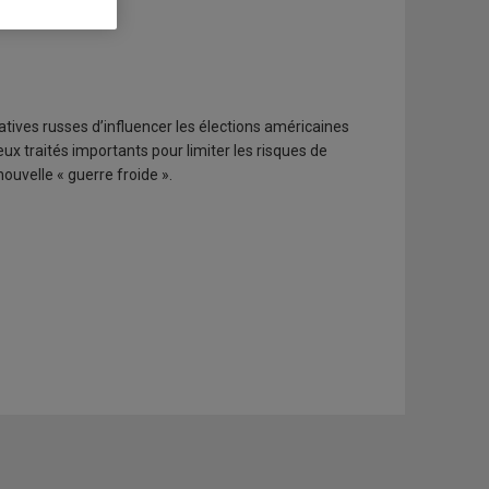
rale
atives russes d’influencer les élections américaines
x traités importants pour limiter les risques de
uvelle « guerre froide ».