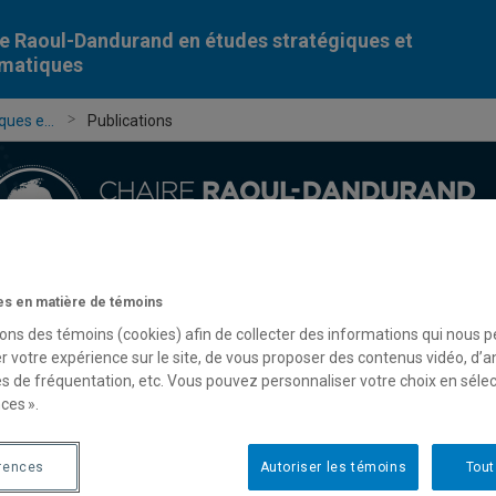
e Raoul-Dandurand en études stratégiques et
omatiques
ues e...
Publications
s en matière de témoins
Chercheur-e-s
Publications
Formation
Évèn
sons des témoins (cookies) afin de collecter des informations qui nous 
r votre expérience sur le site, de vous proposer des contenus vidéo, d’a
es de fréquentation, etc. Vous pouvez personnaliser votre choix en séle
ces ».
rences
Autoriser les témoins
Tout