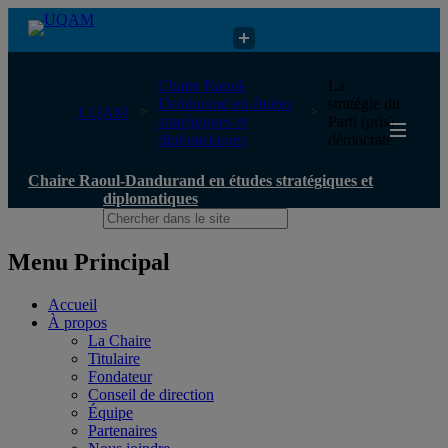
Chaire Raoul-Dandurand en études stratégiques et diplomatiques
Chaire Raoul-
La
Dandurand en études
stratégie du
UQAM
stratégiques et
Parti (pris)
diplomatiques
démocrate
Chaire Raoul-Dandurand en études stratégiques et
diplomatiques
Menu Principal
Accueil
À propos
La Chaire
Titulaire
Fondateur
Conseil de direction
Équipe
Partenaires