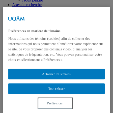
Nous joindre
Axes de recherche
États-Unis
Centre FrancoPaix
Géopolitique
Moyen-Orient et Afrique du Nord
Conflits multidimensionnels
Préférences en matière de témoins
Accueil
Répertoire
Nous utilisons des témoins (cookies) afin de collecter des
Chercheur-e-s
informations qui nous permettent d’améliorer votre expérience sur
Tou-te-s les chercheur-e-s
le site, de vous proposer des contenus vidéo, d’analyser les
États-Unis
Centre FrancoPaix
statistiques de fréquentation, etc. Vous pouvez personnaliser votre
Géopolitique
choix en sélectionnant « Préférences ».
Moyen-Orient et Afrique du Nord
Conflits multidimensionnels
Publications
Autoriser les témoins
Toutes les publications
États-Unis
Centre FrancoPaix
Tout refuser
Géopolitique
Moyen-Orient et Afrique du Nord
Conflits multidimensionnels
Préférences
Formation
Conférences personnalisées