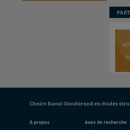
PART
SO
C
Chaire Raoul-Dandurand en études strat
À propos
Axes de recherche