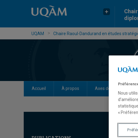
Chair
dipl
UQAM
Chaire Raoul-Dandurand en études stratégiq
Préférence
Accueil
À propos
Axes de recherche
Nous utili
d’améliore
statistiqu
« Préféren
Préfé
PUBLICATIONS