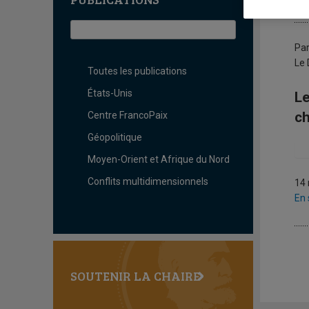
L
Par
Le 
Toutes les publications
États-Unis
Le
ch
Centre FrancoPaix
Géopolitique
Moyen-Orient et Afrique du Nord
Conflits multidimensionnels
14
En 
SOUTENIR LA CHAIRE