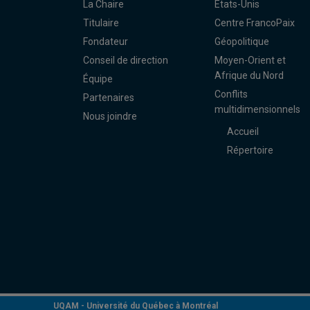
La Chaire
États-Unis
Titulaire
Centre FrancoPaix
Fondateur
Géopolitique
Conseil de direction
Moyen-Orient et
Afrique du Nord
Équipe
Conflits
Partenaires
multidimensionnels
Nous joindre
Accueil
Répertoire
UQAM -
Université du Québec à Montréal