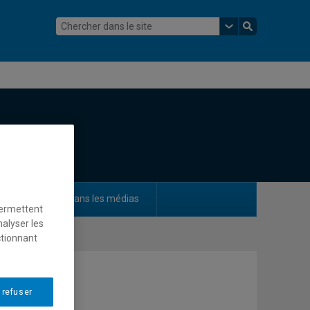
ements
Dans les médias
permettent
nalyser les
ctionnant
 refuser