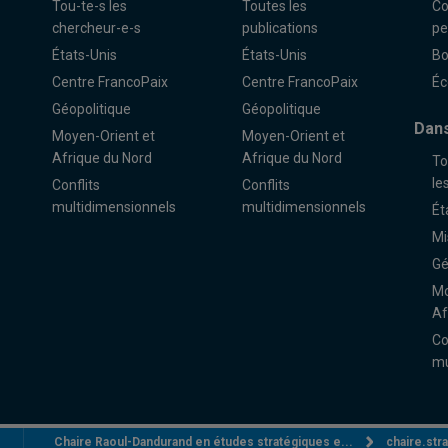
Tou-te-s les
Toutes les
Co
chercheur-e-s
publications
pe
États-Unis
États-Unis
Bo
Centre FrancoPaix
Centre FrancoPaix
Éc
Géopolitique
Géopolitique
Dans
Moyen-Orient et
Moyen-Orient et
Afrique du Nord
Afrique du Nord
To
le
Conflits
Conflits
multidimensionnels
multidimensionnels
Ét
Mi
Gé
Mo
Af
Co
mu
Chaire Raoul-Dandurand en études stratégiques e...
chaire.st