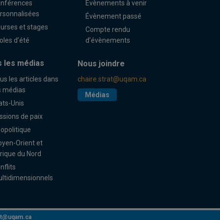
nférences
Évènements à venir
rsonnalisées
Évènement passé
urses et stages
Compte rendu
oles d’été
d’évènements
 les médias
Nous joindre
us les articles dans
chaire.strat@uqam.ca
s médias
Médias
ats-Unis
ssions de paix
opolitique
yen-Orient et
rique du Nord
nflits
ltidimensionnels
rat@uqam.ca