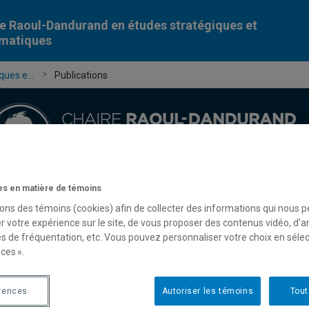
e Raoul-Dandurand en études stratégiques et
omatiques
ues e...
Publications
s en matière de témoins
Chercheur-e-s
Publications
Formation
Évèn
sons des témoins (cookies) afin de collecter des informations qui nous 
r votre expérience sur le site, de vous proposer des contenus vidéo, d’a
es de fréquentation, etc. Vous pouvez personnaliser votre choix en séle
ces ».
rences
Autoriser les témoins
Tout