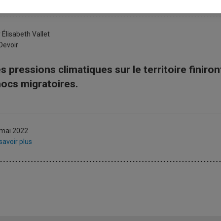
a surchauffe des États-Unis
 Élisabeth Vallet
Devoir
s pressions climatiques sur le territoire finiro
ocs migratoires.
 mai 2022
savoir plus