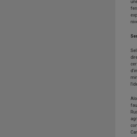
une
fer
exp
niv
Se
Se
dir
cer
d’i
min
l’i
Alo
fau
Rus
agr
com
Can