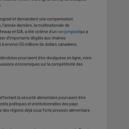
s
.
ongiciel et demandent une compensation
 l’année dernière, la multinationale de
feway et IGA, a été victime d’un
rançongiciel
qui a
user d’importants dégâts aux chaînes
t à environ 50 millions de dollars canadiens.
érobées pourraient être divulguées en ligne, voire
cussions économiques sur la compétitivité des
ffectant la sécurité alimentaire pourraient être
és politiques et institutionnelles des pays
 des régions déjà sous forte pression alimentaire.