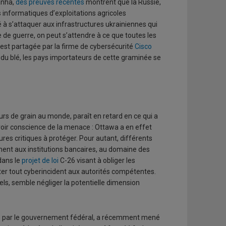
tanha,
des preuves récentes
montrent que la Russie,
es informatiques d’exploitations agricoles
é à s’attaquer aux infrastructures ukrainiennes qui
 de guerre, on peut s’attendre à ce que toutes les
ui est partagée par la firme de cybersécurité
Cisco
l du blé, les pays importateurs de cette graminée se
urs de grain au monde, paraît en retard en ce qui a
avoir conscience de la menace : Ottawa a en effet
ures critiques à protéger. Pour autant, différents
ement aux institutions bancaires, au domaine des
dans le
projet de loi
C-26 visant à obliger les
ter tout cyberincident aux autorités compétentes.
els, semble négliger la potentielle dimension
tie par le gouvernement fédéral, a récemment mené