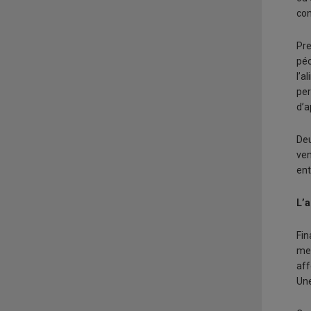
con
Pre
péc
l’a
per
d’a
Deu
ven
ent
L’
Fin
men
aff
Une