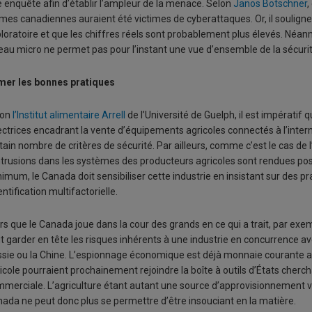
 enquête afin d’établir l’ampleur de la menace. Selon
Janos Botschner
,
mes canadiennes auraient été victimes de cyberattaques. Or, il souligne
loratoire et que les chiffres réels sont probablement plus élevés. Néanm
eau micro ne permet pas pour l’instant une vue d’ensemble de la sécuri
mer les bonnes pratiques
lon
l’Institut alimentaire Arrell
de l’Université de Guelph, il est impératif
ectrices encadrant la vente d’équipements agricoles connectés à l’intern
tain nombre de critères de sécurité. Par ailleurs, comme c’est le cas d
ntrusions dans les systèmes des producteurs agricoles sont rendues 
imum, le Canada doit sensibiliser cette industrie en insistant sur des pr
dentification multifactorielle.
rs que le Canada joue dans la cour des grands en ce qui a trait, par exemp
t garder en tête les risques inhérents à une industrie en concurrence
sie ou la Chine. L’espionnage économique est déjà monnaie courante au
icole pourraient prochainement rejoindre la boîte à outils d’États cher
merciale. L’agriculture étant autant une source d’approvisionnement vi
ada ne peut donc plus se permettre d’être insouciant en la matière.