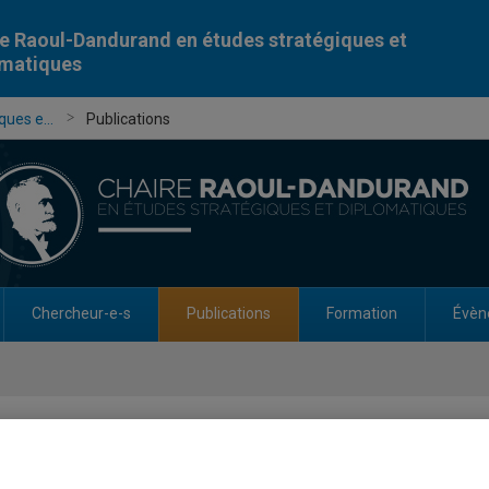
e Raoul-Dandurand en études stratégiques et
omatiques
ues e...
Publications
Chercheur-e-s
Publications
Formation
Évèn