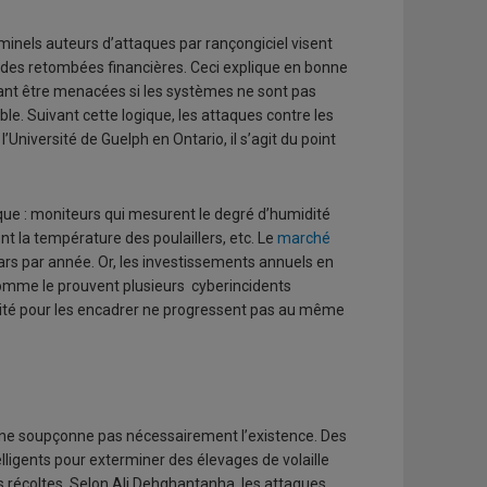
minels auteurs d’attaques par rançongiciel visent
e des retombées financières. Ceci explique en bonne
ant être menacées si les systèmes ne sont pas
le. Suivant cette logique, les attaques contre les
l’Université de Guelph en Ontario, il s’agit du point
ique : moniteurs qui mesurent le degré d’humidité
nt la température des poulaillers, etc. Le
marché
ars par année. Or, les investissements annuels en
 Comme le prouvent plusieurs cyberincidents
rité pour les encadrer ne progressent pas au même
lic ne soupçonne pas nécessairement l’existence. Des
lligents pour exterminer des élevages de volaille
s récoltes. Selon Ali Dehghantanha, les attaques