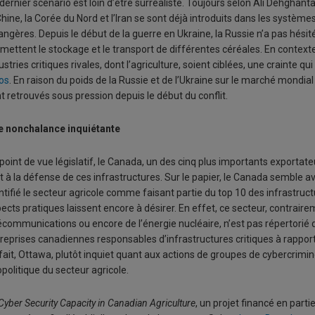
dernier scénario est loin d’être surréaliste. Toujours selon Ali Dehghan
Chine, la Corée du Nord et l’Iran se sont déjà introduits dans les systèm
angères. Depuis le début de la guerre en Ukraine, la Russie n’a pas hésit
mettent le stockage et le transport de différentes céréales. En contexte
ustries critiques rivales, dont l’agriculture, soient ciblées, une crainte q
os
. En raison du poids de la Russie et de l’Ukraine sur le marché mondia
t retrouvés sous pression depuis le début du conflit.
e nonchalance inquiétante
point de vue législatif, le Canada, un des cinq plus importants exportate
it à la défense de ces infrastructures. Sur le papier, le Canada semble 
ntifié le secteur agricole comme faisant partie du top 10 des infrastruct
ects pratiques laissent encore à désirer. En effet, ce secteur, contrair
écommunications ou encore de l’énergie nucléaire, n’est pas répertorié 
reprises canadiennes responsables d’infrastructures critiques à rappor
fait, Ottawa, plutôt inquiet quant aux actions de groupes de cybercrimin
politique du secteur agricole.
Cyber Security Capacity in Canadian Agriculture
, un projet financé en par