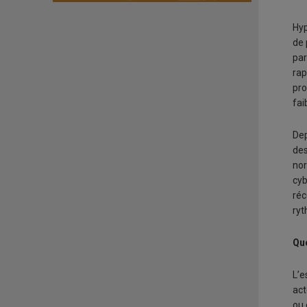
Hyp
de 
par
rap
pro
fai
Dep
des
nor
cyb
réc
ryt
Qu
L’e
act
ou 