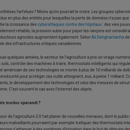
othèses farfelues ? Moins qu’on pourrait le croire. Les groupes cybercri
plus en plus des entités pour lesquelles la perte de données n’a pas qu
tie la croissance des
cyberattaques contre des hôpitaux
: des vies pouv
idement rétablis, la pression subie pour payer les rançons est considérab
ducteurs agricoles augmentent également. Selon
Ali Dehghantanha
de 
ble des infrastructures critiques canadiennes.
uis quelques années, le secteur de l’agriculture a pris un virage numér
 sols, contrôle des machines à traire, thermostats intelligents qui régule
d-américain de ces technologies se monte à plus de 10 milliards de doll
ersécurité pour protéger ces outils atteignent, eux, à peine 1 milliard.
ents, le développement des technologies et celui des mesures de sécu
hme. C’est souvent le cas avec l’internet des objets.
els modus operandi ?
ssor de l’agriculture 2.0 fait planer de nouvelles menaces, dont le pub
eurs malveillants pourraient par exemple trafiquer des thermostats inte
encore s’attaquer à des systèmes d’irrigation dans le but de détruire de