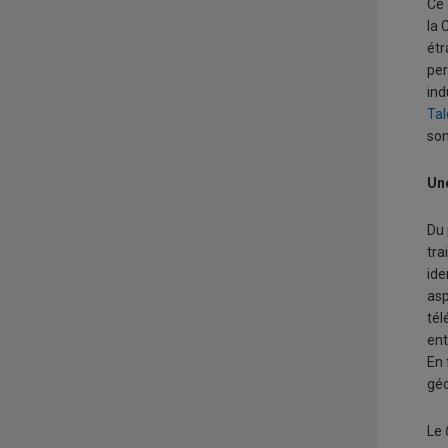
Ce 
la 
étr
per
ind
Tal
son
Un
Du 
tra
ide
asp
tél
ent
En 
géo
Le