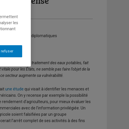
 cyberdéfense
permettent
nalyser les
ctionnant
s stratégiques et diplomatiques
 refuser
u les systèmes de traitement des eaux potables, fait
tale pour les États, ne semble pas faire l’objet de la
ce secteur augmente sa vulnérabilité.
ait
une étude
qui visait à identifier les menaces et
éricains. On y recense par exemple la possibilité
e rendement d’agriculteurs, pour mieux évaluer les
ommerciales avec de l’information privilégiée. Un
icole soient falsifiées par un groupe
cerait l’arrêt complet de ses activités à des fins