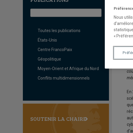
L
c
Préférence
Nous utili
d’améliore
statistiqu
Pa
Toutes les publications
« Préféren
Chr
États-Unis
Centre FrancoPaix
Pou
Préfé
Géopolitique
La 
Moyen-Orient et Afrique du Nord
cou
mêm
Conflits multidimensionnels
En 
scé
que
réc
SOUTENIR LA CHAIRE
aut
cyb
d’a