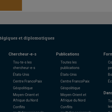
égiques et diplomatiques
Chercheur-e-s
Publications
For
Tou-te-s les
Toutes les
Co
chercheur-e-s
publications
pe
États-Unis
États-Unis
Bo
Centre FrancoPaix
Centre FrancoPaix
Éc
Géopolitique
Géopolitique
Dans
Moyen-Orient et
Moyen-Orient et
Afrique du Nord
Afrique du Nord
To
le
Conflits
Conflits