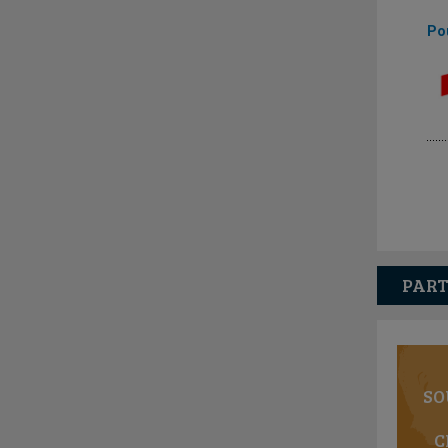
Pou
PART
SO
C