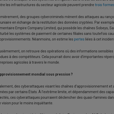
tre les infrastructures du secteur agricole peuvent prendre
trois forme
mièrement, des groupes cybercriminels mènent des attaques au ranç
uniaire en échange de la restitution des données cryptées. Par exemple,
limentaire Empire Company Limited, qui possède les chaînes Sobeys, Sa
turbé les systèmes de paiement de certaines filiales sans toutefois ca
pprovisionnements. Néanmoins, on estime les
pertes
liées à cet inciden
xièmement, on retrouve des opérations où des informations sensibles d
dues à des compétiteurs. Cela pourrait donc avoir d’importantes réper
reprises agricoles à travers le monde.
approvisionnement mondial sous pression ?
alement, des cyberattaques visant les chaînes d’approvisionnement et a
ées par certains États. À l’extrême limite, et dépendamment des capacit
ectés, ces cyberattaques pourraient déclencher des quasi-famines dans
 vision pour le moins inquiétante.