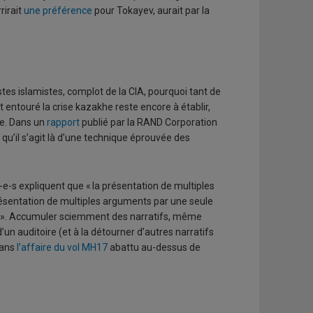
rirait
une préférence
pour Tokayev, aurait par la
stes islamistes, complot de la CIA, pourquoi tant de
 entouré la crise kazakhe reste encore à établir,
te. Dans un
rapport
publié par la RAND Corporation
u’il s’agit là d’une technique éprouvée des
e-s expliquent que « la présentation de multiples
ésentation de multiples arguments par une seule
es ». Accumuler sciemment des narratifs, même
’un auditoire (et à la détourner d’autres narratifs
dans
l’affaire du vol MH17
abattu au-dessus de