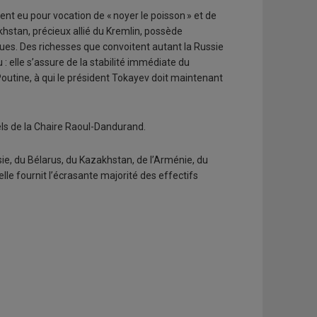
ient eu pour vocation de « noyer le poisson » et de
khstan, précieux allié du Kremlin, possède
ues. Des richesses que convoitent autant la Russie
ou : elle s’assure de la stabilité immédiate du
Poutine, à qui le président Tokayev doit maintenant
els de la Chaire Raoul-Dandurand.
e, du Bélarus, du Kazakhstan, de l’Arménie, du
lle fournit l’écrasante majorité des effectifs