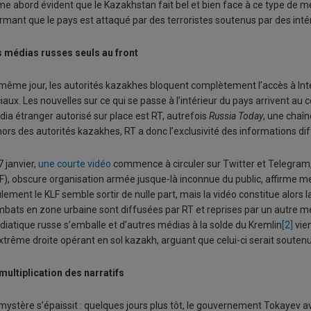
me abord évident que le Kazakhstan fait bel et bien face à ce type de m
irmant que le pays est attaqué par des terroristes soutenus par des inté
 médias russes seuls au front
même jour, les autorités kazakhes bloquent complètement l’accès à Int
iaux. Les nouvelles sur ce qui se passe à l’intérieur du pays arrivent au 
ia étranger autorisé sur place est RT, autrefois
Russia Today
, une chaîn
ors des autorités kazakhes, RT a donc l’exclusivité des informations d
7 janvier,
une courte vidéo
commence à circuler sur Twitter et Telegram, 
F), obscure organisation armée jusque-là inconnue du public, affirme 
lement le KLF semble sortir de nulle part, mais la vidéo constitue alors
bats en zone urbaine sont diffusées par RT et reprises par un autre m
iatique russe s’emballe et d’autres médias à la solde du Kremlin
[2]
vien
xtrême droite opérant en sol kazakh, arguant que celui-ci serait soutenu 
multiplication des narratifs
mystère s’épaissit : quelques jours plus tôt, le gouvernement Tokayev a