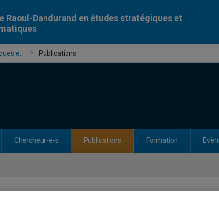
e Raoul-Dandurand en études stratégiques et
omatiques
ues e...
Publications
Chercheur-e-s
Publications
Formation
Évèn