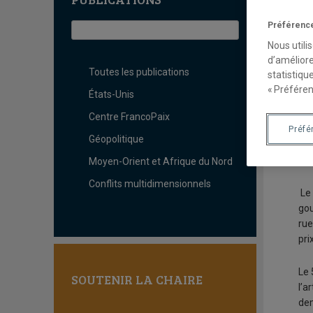
L
Préférence
Nous utili
d’améliore
Toutes les publications
statistiqu
« Préféren
États-Unis
Centre FrancoPaix
Le 
Préfé
Géopolitique
his
les
Moyen-Orient et Afrique du Nord
Conflits multidimensionnels
Le
gou
rue
pri
Le 
SOUTENIR LA CHAIRE
l’a
dem