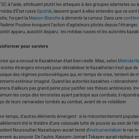
TSC à l’aide, attribuant plutôt les attaques à des groupes islamistes ou 
média d’État russe
Sputnik
, laissent quant à elles entendre que ce sont
olte, forçant la
Maison-Blanche
à démentir la rumeur. Dans une
confér
Vladimir Poutine évoquent l’action d’agitateurs pilotés depuis l’étrange
sitôt apparu, aussitôt disparu : les médias russes et les autorités kazak
sinformer pour survivre
crise qui a secoué le Kazakhstan était bien réelle. Mais, selon
Melinda Ha
roristes étrangers envoyés pour déstabiliser le Kazakhstan n’est que de
ssique des régimes postsoviétiques qui, en temps de crise, tentent de m
ennemi extérieur imaginé. Quand les autorités kazakhes « rebranchent » 
nera d’ailleurs pas grand peine pour justifier ses thèses antérieures. In
imum les corps des terroristes ayant participé aux combats, il répondr
ps de leurs camarades tombés au combat, avant de se volatiliser.
re-temps, d’autres éléments émergent : si le mécontentement populaire é
allèlement été le théâtre d’une colossale lutte de pouvoir au sein de l’élit
sident Noursoultan Nazarbayev aurait tenté d’
instrumentaliser
le ras-l
revenir au pouvoir. De l’autre, Kassym-Jomart Tokayev aurait répliqué e