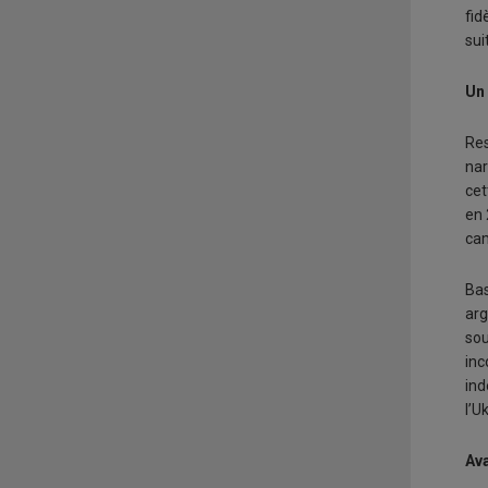
fid
sui
Un
Res
nar
cet
en 
cam
Bas
arg
sou
inc
ind
l’U
Av