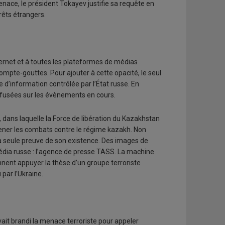
enace, le président Tokayev justifie sa requête en
rêts étrangers.
ernet et à toutes les plateformes de médias
compte-gouttes. Pour ajouter à cette opacité, le seul
e d’information contrôlée par l’État russe. En
iffusées sur les évènements en cours.
dans laquelle la Force de libération du Kazakhstan
mener les combats contre le régime kazakh. Non
 la seule preuve de son existence. Des images de
édia russe : l’agence de presse TASS. La machine
nent appuyer la thèse d’un groupe terroriste
par l’Ukraine.
vait brandi la menace terroriste pour appeler