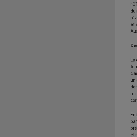
l’O
du 
rév
et 
Aus
Dé
La 
ter
cla
un 
don
min
cor
Ent
par
pré
et 