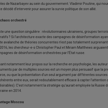
èles de Nazarbayev au sein du gouvernement. Vladimir Poutine, qui nour
te décidé d’intervenir pour assurer la survie politique de son allié.
 chaos orchestré
te une question singulière : révolutionnaires ukrainiens, groupes terrori
ratifs ? Si l’architecture exacte des campagnes de désinformation ayant
te avalanche de théories concurrentes n’est pas totalement surprenan
2016, les chercheur-e-s Christopher Paul et Miriam Matthews arguaient q
pagnes de désinformation orchestrées par l’État russe.
ant notamment leur propos sur la recherche en psychologie, les auteur-
uments par de multiples sources est un moyen plus persuasif que la pr
rce, ou que la présentation d’un seul argument par différentes sourc
ohérents entre eux, serait redoutablement efficace à capter l’attention d
ésirables). C’est notamment la stratégie qu’aurait employée la Russie 
kraine en 2014.
antage Moscou