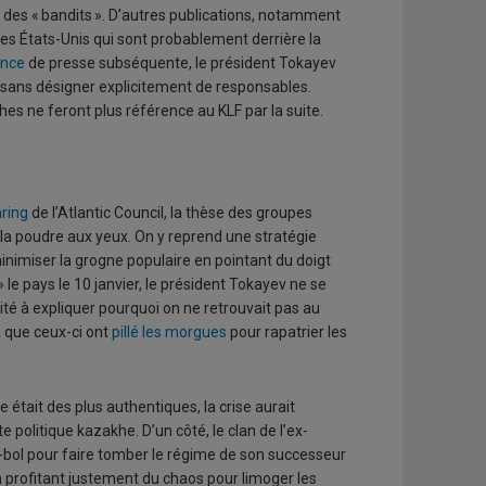
à des « bandits ». D’autres publications, notamment
 les États-Unis qui sont probablement derrière la
ence
de presse subséquente, le président Tokayev
r, sans désigner explicitement de responsables.
hes ne feront plus référence au KLF par la suite.
ring
de l’Atlantic Council, la thèse des groupes
 la poudre aux yeux. On y reprend une stratégie
inimiser la grogne populaire en pointant du doigt
le pays le 10 janvier, le président Tokayev ne se
vité à expliquer pourquoi on ne retrouvait pas au
a que ceux-ci ont
pillé les morgues
pour rapatrier les
tait des plus authentiques, la crise aurait
e politique kazakhe. D’un côté, le clan de l’ex-
e-bol pour faire tomber le régime de son successeur
n profitant justement du chaos pour limoger les