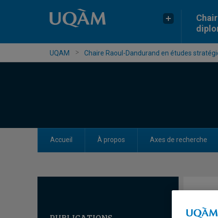
Chair
dipl
UQAM
Chaire Raoul-Dandurand en études stratégiq
Accueil
À propos
Axes de recherche
PUBLICATIONS