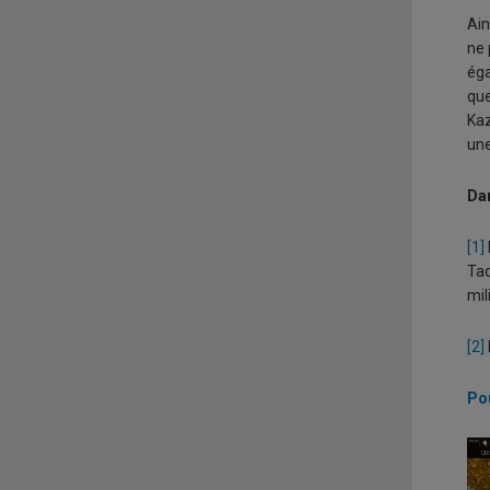
Ain
ne 
éga
qu
Kaz
une
Da
[1]
Tad
mil
[2]
Pou