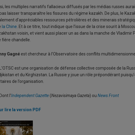
si, les multiples narratifs fallacieux diffusés par les médias russes aura
pas laisser transparaître les fissures du régime kazakh. De plus, le Kaza
lement d’appréciables ressources pétrolières et des minerais stratégiq
e
la Chine
. Et à ce titre, tout indique que l’issue de la crise sourit à Mosc
akhstan voisin, et vient aussi placer un as dans la manche de Vladimir 
 fière chandelle.
nny Gagné
est chercheur à l’Observatoire des conflits multidimensionn
L’OTSC est une organisation de défense collective composée de la Russi
jikistan et du Kirghizstan. La Russie y joue un rôle prépondérant puisqu’e
itaires de l’organisation.
Dont l’
Independent Gazette
(
Nezavisimaya Gazeta
) ou
News Front
r lire la version PDF