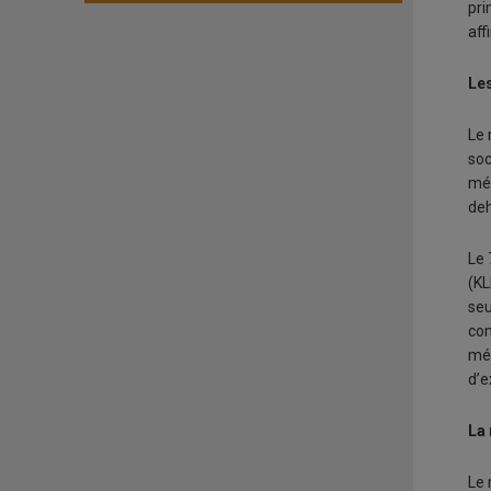
pri
aff
Les
Le 
soc
méd
deh
Le 
(KL
seu
com
méd
d’e
La 
Le 