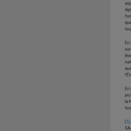
asp
dip
for
que
tou
En 
sur
lés
nat
aux
l’É
En 
jeu
la 
tou
[1]
SAA