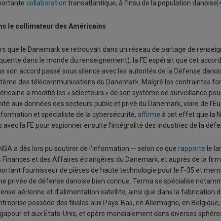
portante
collaboration
transatlantique, à l’insu de la population danoise
[
s le collimateur des Américains
rs que le Danemark se retrouvait dans un réseau de partage de renseigne
quente dans le monde du renseignement), la FE espérait que cet accord ne
s son accord passé sous silence avec les autorités de la Défense danoise
tème des télécommunications du Danemark. Malgré les contraintes forme
ricaine a modifié les « sélecteurs » de son système de surveillance pour
imité aux données des secteurs public et privé du Danemark, voire de l’E
nformation et spécialiste de la cybersécurité,
affirme
à cet effet que la 
s avec la FE pour espionner ensuite l’intégralité des industries de la d
NSA a dès lors pu soutirer de l’information — selon ce que
rapporte
le la
 Finances et des Affaires étrangères du Danemark, et auprès de la fi
ortant fournisseur de pièces de haute technologie pour le F-35 et mem
me privée de défense danoise bien connue. Terma se spécialise notamm
ense aérienne et d’alimentation satellite, ainsi que dans la fabricatio
ntreprise possède des filiales aux Pays-Bas, en Allemagne, en Belgique, 
gapour et aux États-Unis, et opère mondialement dans diverses sphères 