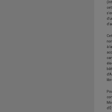
(
In
cet
s’e
d’u
d’a
Cet
no
à l
acc
can
éle
bât
d’A
lib
Pou
com
Mos
d’É