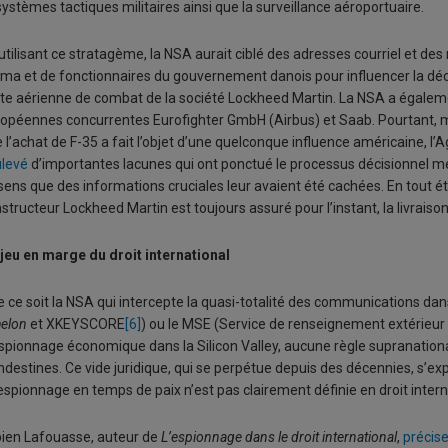
systèmes tactiques militaires ainsi que la surveillance aéroportuaire.
utilisant ce stratagème, la NSA aurait ciblé des adresses courriel et d
ma et de fonctionnaires du gouvernement danois pour influencer la déc
tte aérienne de combat de la société Lockheed Martin. La NSA a égalem
opéennes concurrentes Eurofighter GmbH (Airbus) et Saab. Pourtant,
 l’achat de F-35 a fait l’objet d’une quelconque influence américaine, 
levé
d’importantes lacunes qui ont ponctué le processus décisionnel m
sens que des informations cruciales leur avaient été cachées. En tout ét
structeur Lockheed Martin est toujours assuré pour l’instant, la livrais
jeu en marge du droit international
 ce soit la NSA qui intercepte la quasi-totalité des communications da
elon
et XKEYSCORE
[6]
) ou le MSE (Service de renseignement extérieur 
spionnage économique dans la Silicon Valley, aucune règle supranational
ndestines. Ce vide juridique, qui se perpétue depuis des décennies, s’exp
’espionnage en temps de paix n’est pas clairement définie en droit intern
ien Lafouasse, auteur de
L’espionnage dans le droit international
,
précis