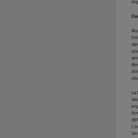
im
Dan
Alo
fré
dan
sys
amé
ill
d’i
clo
La 
des
imp
fir
déf
L’e
Sin