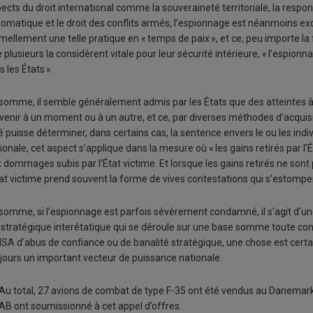
ects du droit international comme la souveraineté territoriale, la respons
lomatique et le droit des conflits armés, l’espionnage est néanmoins exc
mellement une telle pratique en « temps de paix », et ce, peu importe l
 plusieurs la considèrent vitale pour leur sécurité intérieure, « l’espio
s les États ».
somme, il semble généralement admis par les États que des atteintes 
venir à un moment ou à un autre, et ce, par diverses méthodes d’acquisi
é puisse déterminer, dans certains cas, la sentence envers le ou les indiv
ionale, cet aspect s’applique dans la mesure où « les gains retirés par l’
 dommages subis par l’État victime. Et lorsque les gains retirés ne son
tat victime prend souvent la forme de vives contestations qui s’estomp
somme, si l’espionnage est parfois sévèrement condamné, il s’agit d’
 stratégique interétatique qui se déroule sur une base somme toute cons
NSA d’abus de confiance ou de banalité stratégique, une chose est cert
jours un important vecteur de puissance nationale.
Au total, 27 avions de combat de type F-35 ont été vendus au Danemark
B ont soumissionné à cet appel d’offres.