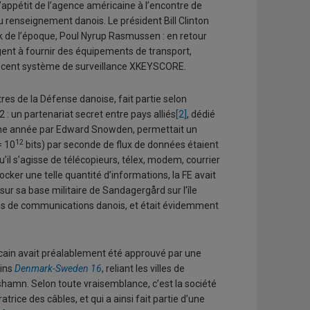
r l’appétit de l’agence américaine à l’encontre de
u renseignement danois. Le président Bill Clinton
 de l’époque, Poul Nyrup Rasmussen : en retour
agent à fournir des équipements de transport,
 récent système de surveillance XKEYSCORE.
tres de la Défense danoise, fait partie selon
 : un partenariat secret entre pays alliés
[2]
, dédié
ême année par Edward Snowden, permettait un
12
= 10
bits) par seconde de flux de données étaient
il s’agisse de télécopieurs, télex, modem, courrier
tocker une telle quantité d’informations, la FE avait
ur sa base militaire de Sandagergård sur l’île
bles de communications danois, et était évidemment
icain avait préalablement été approuvé par une
rins
Denmark-Sweden 16
, reliant les villes de
gshamn. Selon toute vraisemblance, c’est la société
atrice des câbles, et qui a ainsi fait partie d’une