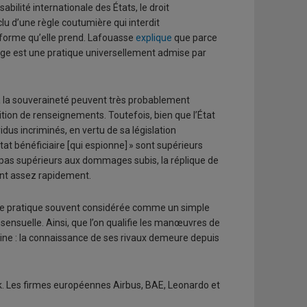
abilité internationale des États, le droit
lu d’une règle coutumière qui interdit
a forme qu’elle prend. Lafouasse
explique
que parce
nnage est une pratique universellement admise par
à la souveraineté peuvent très probablement
tion de renseignements. Toutefois, bien que l’État
idus incriminés, en vertu de sa législation
État bénéficiaire [qui espionne] » sont supérieurs
t pas supérieurs aux dommages subis, la réplique de
ent assez rapidement.
une pratique souvent considérée comme un simple
ensuelle. Ainsi, que l’on qualifie les manœuvres de
aine : la connaissance de ses rivaux demeure depuis
. Les firmes européennes Airbus, BAE, Leonardo et