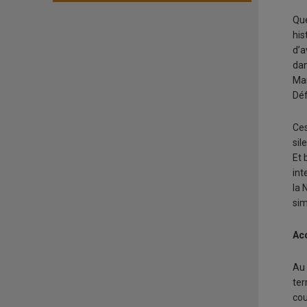
Que
his
d’a
dan
Mar
Déf
Ces
sil
Et 
int
la 
sim
Acc
Au 
ter
cou