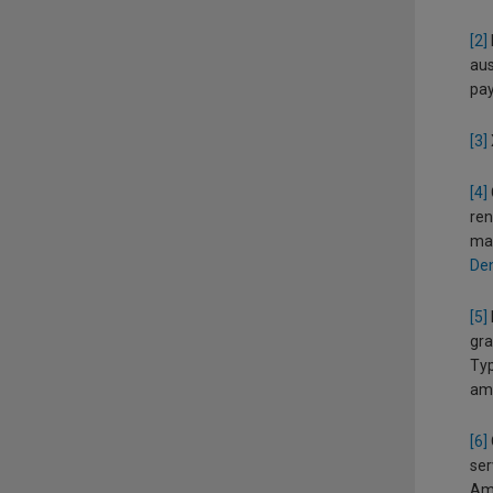
[2]
aus
pay
[3]
[4]
ren
man
De
[5]
gra
Typ
amé
[6]
ser
Amé