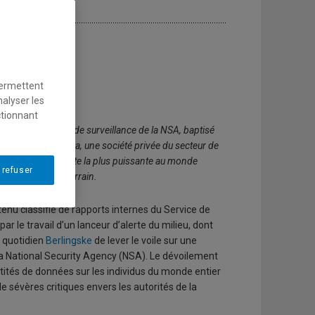
permettent
nalyser les
ctionnant
2013, le système de surveillance de la NSA, baptisé
qui ont suivi, Terma, une société privée du secteur de
 la centrale d’écoute la plus puissante au monde
 refuser
’avantage sur le terrain.
nu classifié de rapports internes du Service de
ar le travail d’un lanceur d’alerte du milieu, dont
é quotidien
Berlingske
de lever le voile sur une
a National Security Agency (NSA). Le dévoilement
ités de données sur les individus du monde entier
e sévères critiques envers les autorités de la