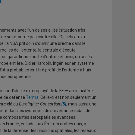
4]
.
ments avec l’un de ses alliés (situation très
 se retourne pas contre elle. Or, cela arriva :
, la NSA prit soin d’ouvrir une brèche dans le
lles de l’entente, la centrale d’écoute
 se garantir une porte d’entrée et ainsi, un accès
urope entière. Didier Hardoin, ingénieur en système
NSA a probablement tiré profit de l’entente à huis
éfense européenne.
nceur d’alerte ex-employé de la FE — au ministère
rme de défense
Terma
. Celle-ci est non seulement un
bre clé du
Eurofighter Consortium
[5]
, mais aussi une
ent dans les systèmes de surveillance radar, de
n de composantes aérospatiales avancées.
en France, en Inde, aux Émirats arabes unis, à
de la défense : les missions spatiales, les réseaux