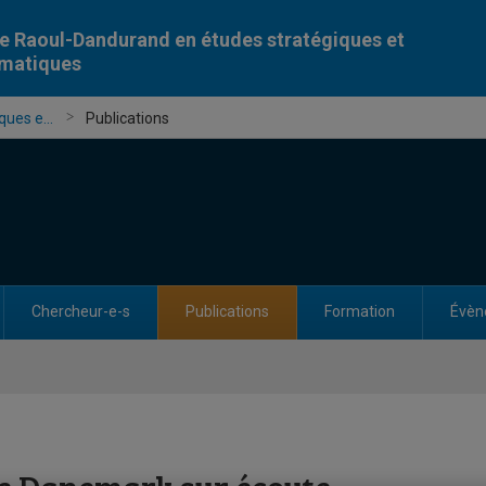
e Raoul-Dandurand en études stratégiques et
omatiques
ues e...
Publications
Chercheur-e-s
Publications
Formation
Évèn