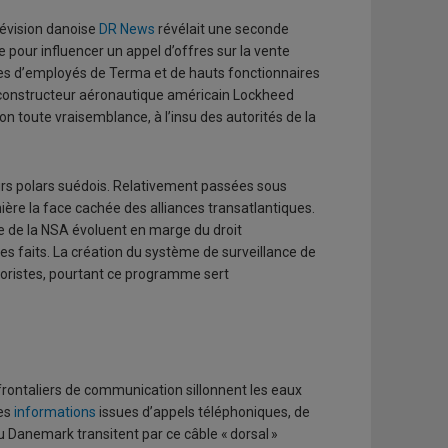
lévision danoise
DR News
révélait une seconde
 pour influencer un appel d’offres sur la vente
les d’employés de Terma et de hauts fonctionnaires
le constructeur aéronautique américain Lockheed
 toute vraisemblance, à l’insu des autorités de la
eurs polars suédois. Relativement passées sous
ère la face cachée des alliances transatlantiques.
ce de la NSA évoluent en marge du droit
les faits. La création du système de surveillance de
rroristes, pourtant ce programme sert
rontaliers de communication sillonnent les eaux
nes
informations
issues d’appels téléphoniques, de
 Danemark transitent par ce câble « dorsal »