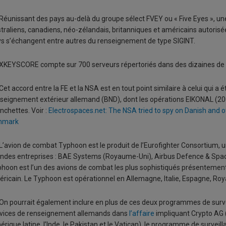
Réunissant des pays au-delà du groupe sélect FVEY ou « Five Eyes », un
traliens, canadiens, néo-zélandais, britanniques et américains autorisée 
s s’échangent entre autres du renseignement de type SIGINT.
XKEYSCORE compte sur 700 serveurs répertoriés dans des dizaines de 
Cet accord entre la FE et la NSA est en tout point similaire à celui qui a 
seignement extérieur allemand (BND), dont les opérations EIKONAL (20
chettes. Voir :
Electrospaces.net: The NSA tried to spy on Danish and o
nmark
L’avion de combat Typhoon est le produit de l’Eurofighter Consortium, u
ndes entreprises : BAE Systems (Royaume-Uni), Airbus Defence & Space
hoon est l’un des avions de combat les plus sophistiqués présentement 
ricain. Le Typhoon est opérationnel en Allemagne, Italie, Espagne, Ro
On pourrait également inclure en plus de ces deux programmes de surveil
vices de renseignement allemands dans
l’affaire
impliquant Crypto AG (s
rique latine, l’Inde, le Pakistan et le Vatican), le programme de surveilla