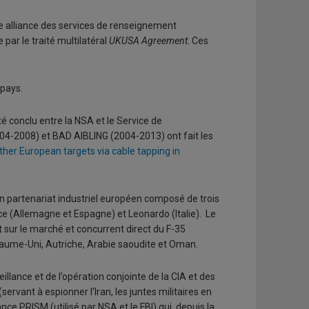
e alliance des services de renseignement
par le traité multilatéral
UKUSA Agreement
. Ces
pays.
été conclu entre la NSA et le Service de
04-2008) et BAD AIBLING (2004-2013) ont fait les
ther European targets via cable tapping in
n partenariat industriel européen composé de trois
 (Allemagne et Espagne) et Leonardo (Italie). Le
sur le marché et concurrent direct du F-35
yaume-Uni, Autriche, Arabie saoudite et Oman.
lance et de l’opération conjointe de la CIA et des
ervant à espionner l’Iran, les juntes militaires en
nce PRISM (utilisé par NSA et le FBI) qui, depuis la