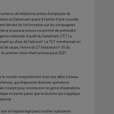
es numéros de téléphone précis d’employés de
ision du Danemark quant à l’achat d’une nouvelle
ent dérobé de l’information sur les compagnies
 même si aucune preuve ne permet de prétendre
l’Agence nationale d’audit du Danemark (TET) a
enant au choix de l’aéronef. La TET mentionnait en
at de cause, l’envoi de 27 chasseurs F-35 du
on du premier avion étant prévue pour 2021.
ns le monde conjointement avec ses alliés (réseau
chinois), qui chapeaute diverses opérations
e n’existe pour circonscrire ce genre d’opérations
lique en partie parce que la doctrine qui s’applique
ational.
e
que si l’espionnage peut toucher à plusieurs