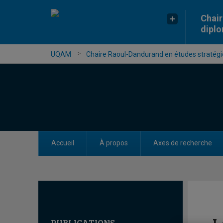
Chair
dipl
UQAM
Chaire Raoul-Dandurand en études stratégiq
Accueil
À propos
Axes de recherche
PUBLICATIONS