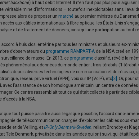
ternet backbone
) à haut débit Internet. Il n’en faut pas plus pour aiguise
te véritable mine d’informations — toutefois inexploitables sans l’aval d
mpresse alors de proposer un
marché
au premier ministre du Danemark
n accès aux câbles internationaux à fibre optique, les États-Unis s’eng
nalyse et de traitement de données, ainsi qu’une participation au tout
 accord à huis clos, entériné par tous les ministres et plusieurs ex-minis
mbre d’observateurs du
programme RAMPART-A
de la NSA créé en 1992
a surveillance de masse. En 2013, ce
programme
classifié, révélé la m
ès phénoménal aux données du monde entier : trois térabits (1 térabit 
alisés depuis diverses technologies de communication et de réseaux, qu’
ctronique, réseau privé virtuel (VPN), voix sur IP (VoIP), etc
[3]
. Or, pour s
i, avec l’assistance de son homologue américain, un centre de données s
mager. Ce centre rassemblait tout ce qui était collecté à partir des câ
re d’accès à la NSA.
r que tout puisse paraître aussi légal que possible, l’accord dano-amér
pagnie de télécommunication chargée d’exploiter les câbles sous-ma
sede et de Veilling, et
IP-Only Denmark-Sweden
, reliant Brondby et Kla
tat Tele Denmark, privatisée dans les années qui ont suivi, qui était l’opér