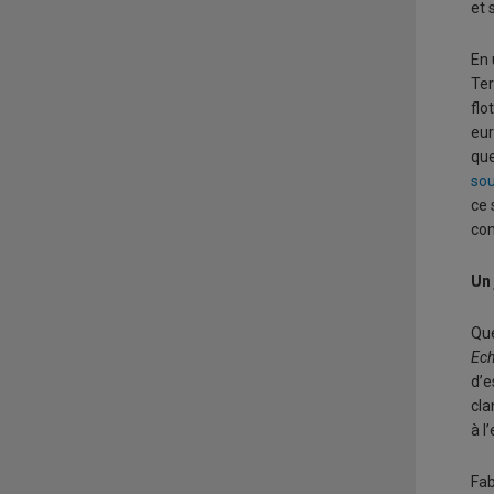
et 
En 
Ter
flo
eur
que
sou
ce 
con
Un 
Que
Ech
d’e
cla
à l
Fab