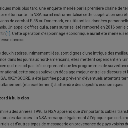
lques mois plus tard, une enquête menée par la première chaîne de té
toire étonnante : la NSA aurait instrumentalisé cette coopération secrète
vions de combat F-35 au Danemark, en utilisant les données personnel
ois. Un appel d’offres qui a, sans surprise, été remporté en 2016 par 
tin
[1]
. Cette opération d’espionnage économique aurait été menée, selon
ense danoise.
 deux histoires, intimement liées, sont dignes d’une intrigue des meill
ence dans les journaux nord-américains, elles mettent cependant en lumi
bien qu’il ne soit pas très surprenant que les programmes de surveillan
ernational, cette saga soulève un décalage majeur entre les discours et 
NSA, XKEYSCORE, a été justifiée pour prévenir d’éventuels attentats te
ultanément (et secrètement) à atteindre des objectifs économiques.
ord à huis clos
milieu des années 1990, la NSA apprend que d’importants câbles transf
ritoriales danoises. La NSA remarque également à l’époque que certai
rriels et d’autres types de messagerie en provenance de pays voisins du