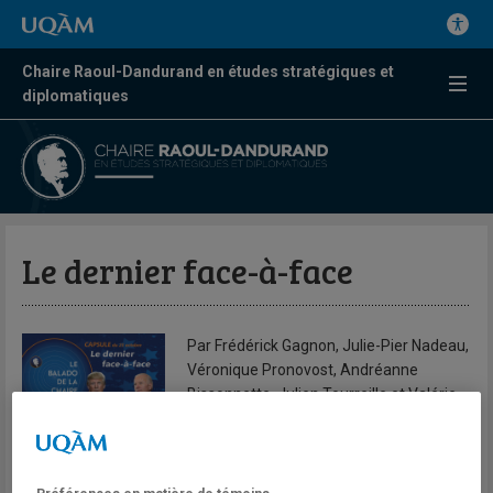
Chaire Raoul-Dandurand en études stratégiques et
diplomatiques
Le dernier face-à-face
Par Frédérick Gagnon, Julie-Pier Nadeau,
Véronique Pronovost, Andréanne
Bissonnette, Julien Tourreille et Valérie
Beaudoin
Le Balado de la Chaire