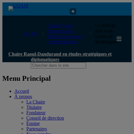
Chaire Raoul-Dandurand en études stratégiques et diplomatiques
Chaire Raoul-
Le difficile
Dandurand en
défi nord‐
UQAM
études stratégiques
coréen de
et diplomatiques
Washington
Chaire Raoul-Dandurand en études stratégiques et
diplomatiques
Menu Principal
Accueil
À propos
La Chaire
Titulaire
Fondateur
Conseil de direction
Équipe
Partenaires