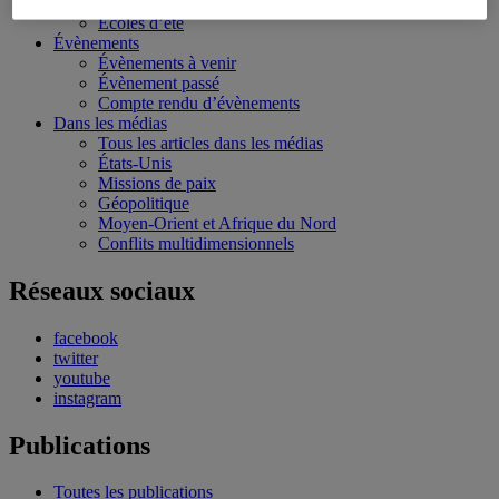
Bourses et stages
Écoles d’été
Évènements
Évènements à venir
Évènement passé
Compte rendu d’évènements
Dans les médias
Tous les articles dans les médias
États-Unis
Missions de paix
Géopolitique
Moyen-Orient et Afrique du Nord
Conflits multidimensionnels
Réseaux sociaux
facebook
twitter
youtube
instagram
Publications
Toutes les publications