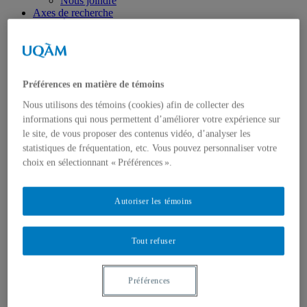
Nous joindre
Axes de recherche
États-Unis
Centre FrancoPaix
Géopolitique
Moyen-Orient et Afrique du Nord
Conflits multidimensionnels
Préférences en matière de témoins
Accueil
Répertoire
Nous utilisons des témoins (cookies) afin de collecter des
Chercheur-e-s
informations qui nous permettent d’améliorer votre expérience sur
Tou-te-s les chercheur-e-s
le site, de vous proposer des contenus vidéo, d’analyser les
États-Unis
Centre FrancoPaix
statistiques de fréquentation, etc. Vous pouvez personnaliser votre
Géopolitique
choix en sélectionnant « Préférences ».
Moyen-Orient et Afrique du Nord
Conflits multidimensionnels
Publications
Autoriser les témoins
Toutes les publications
États-Unis
Centre FrancoPaix
Tout refuser
Géopolitique
Moyen-Orient et Afrique du Nord
Conflits multidimensionnels
Préférences
Formation
Conférences personnalisées