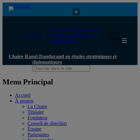
Chaire Raoul-Dandurand en études stratégiques et diplomatiques
Le
Chaire Raoul-Dandurand
grand
UQAM
en études stratégiques et
bond en
diplomatiques
arrière
Chaire Raoul-Dandurand en études stratégiques et
diplomatiques
Menu Principal
Accueil
À propos
La Chaire
Titulaire
Fondateur
Conseil de direction
Équipe
Partenaires