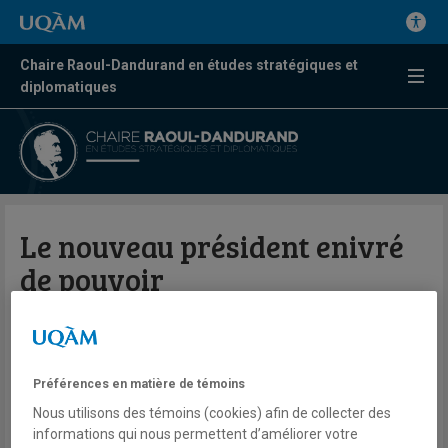
Chaire Raoul-Dandurand en études stratégiques et
diplomatiques
Le nouveau président enivré
de pouvoir
Par Rafael Jacob
L'actualité
Préférences en matière de témoins
Nous utilisons des témoins (cookies) afin de collecter des
18 avril 2025
informations qui nous permettent d’améliorer votre
En savoir plus