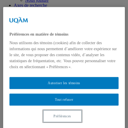
Nous joindre
Axes de recherche
États-Unis
Centre FrancoPaix
Géopolitique
Moyen-Orient et Afrique du Nord
Conflits multidimensionnels
Préférences en matière de témoins
Accueil
Répertoire
Nous utilisons des témoins (cookies) afin de collecter des
Chercheur-e-s
informations qui nous permettent d’améliorer votre expérience sur
Tou-te-s les chercheur-e-s
le site, de vous proposer des contenus vidéo, d’analyser les
États-Unis
statistiques de fréquentation, etc. Vous pouvez personnaliser votre
Centre FrancoPaix
Géopolitique
choix en sélectionnant « Préférences ».
Moyen-Orient et Afrique du Nord
Conflits multidimensionnels
Publications
Autoriser les témoins
Toutes les publications
États-Unis
Centre FrancoPaix
Tout refuser
Géopolitique
Moyen-Orient et Afrique du Nord
Conflits multidimensionnels
Préférences
Formation
Conférences personnalisées