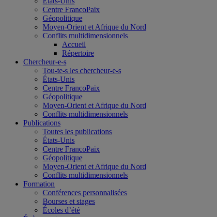
États-Unis
Centre FrancoPaix
Géopolitique
Moyen-Orient et Afrique du Nord
Conflits multidimensionnels
Accueil
Répertoire
Chercheur-e-s
Tou-te-s les chercheur-e-s
États-Unis
Centre FrancoPaix
Géopolitique
Moyen-Orient et Afrique du Nord
Conflits multidimensionnels
Publications
Toutes les publications
États-Unis
Centre FrancoPaix
Géopolitique
Moyen-Orient et Afrique du Nord
Conflits multidimensionnels
Formation
Conférences personnalisées
Bourses et stages
Écoles d’été