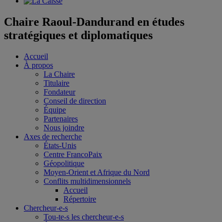
Chaire Raoul-Dandurand en études
stratégiques et diplomatiques
Accueil
À propos
La Chaire
Titulaire
Fondateur
Conseil de direction
Équipe
Partenaires
Nous joindre
Axes de recherche
États-Unis
Centre FrancoPaix
Géopolitique
Moyen-Orient et Afrique du Nord
Conflits multidimensionnels
Accueil
Répertoire
Chercheur-e-s
Tou-te-s les chercheur-e-s