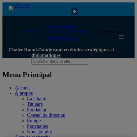
Chaire Raoul-Dandurand en études stratégiques et diplomatiques
Chaire Raoul-
UQAM
Dandurand en études
Publications
stratégiques e...
Chaire Raoul-Dandurand en études stratégiques et
diplomatiques
Menu Principal
Accueil
À propos
La Chaire
Titulaire
Fondateur
Conseil de direction
Équipe
Partenaires
Nous joindre