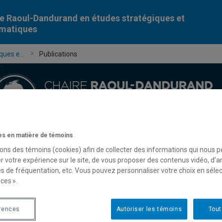
e Raoul-Dandurand en études stratégiques et
omatiques
ues e...
Publications
s en matière de témoins
Chercheur-e-s
Publications
Formation
Évèn
sons des témoins (cookies) afin de collecter des informations qui nous 
r votre expérience sur le site, de vous proposer des contenus vidéo, d’a
es de fréquentation, etc. Vous pouvez personnaliser votre choix en séle
ces ».
rences
Autoriser les témoins
Tout