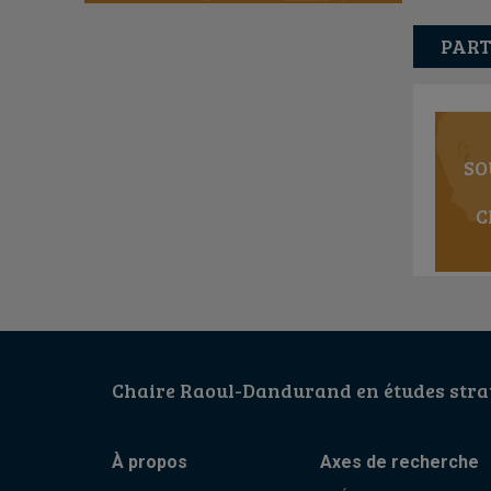
PART
SO
C
Chaire Raoul-Dandurand en études strat
À propos
Axes de recherche