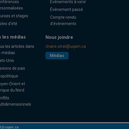
nférences
Évènements à venir
rsonnalisées
Évènement passé
urses et stages
Compte rendu
oles d’été
d’évènements
 les médias
Nous joindre
us les articles dans
chaire.strat@uqam.ca
s médias
Médias
ats-Unis
ssions de paix
opolitique
yen-Orient et
rique du Nord
nflits
ltidimensionnels
rat@uqam.ca