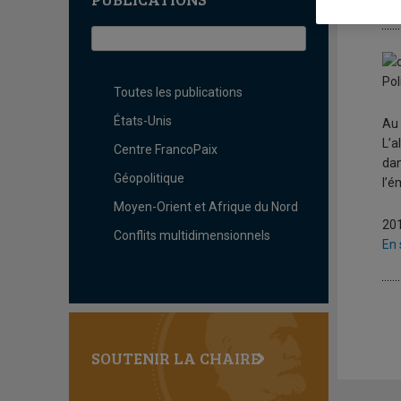
L
Pol
Toutes les publications
États-Unis
Au 
L’a
Centre FrancoPaix
dan
Géopolitique
l’é
Moyen-Orient et Afrique du Nord
20
Conflits multidimensionnels
En 
SOUTENIR LA CHAIRE