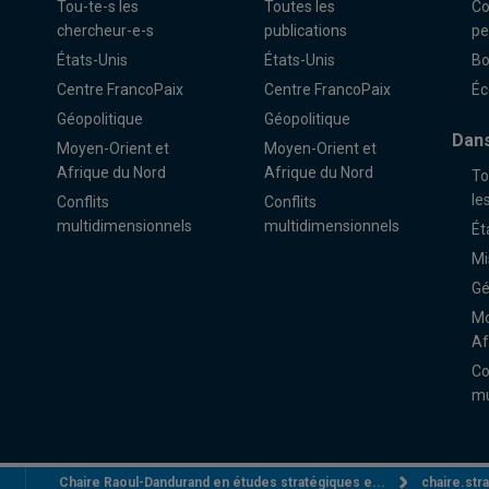
Tou-te-s les
Toutes les
Co
chercheur-e-s
publications
pe
États-Unis
États-Unis
Bo
Centre FrancoPaix
Centre FrancoPaix
Éc
Géopolitique
Géopolitique
Dans
Moyen-Orient et
Moyen-Orient et
Afrique du Nord
Afrique du Nord
To
le
Conflits
Conflits
multidimensionnels
multidimensionnels
Ét
Mi
Gé
Mo
Af
Co
mu
Chaire Raoul-Dandurand en études stratégiques e...
chaire.st