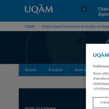
Chair
dipl
UQAM
Chaire Raoul-Dandurand en études stratégiq
Préférence
Accueil
À propos
Axes de recherche
Nous utili
d’améliore
statistiqu
« Préféren
Préfé
PUBLICATIONS