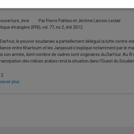
’Emploi des Janjaouids au Darfou
Par Pierre Pahlavi et Jérôme Lacroix-Leclair
itique étrangère (IFRI), vol. 77, no 2, été 2012.
Darfour, le pouvoir soudanais a partiellement délégué la lutte contre-ins
lliance entre Khartoum et les Janjaouid s’explique notamment par le m
s son armée, dont nombre de cadres sont originaires du Darfour. Au fil du
mancipation des milices arabes rend la situation dans l’Ouest du Soudan 
12
savoir plus