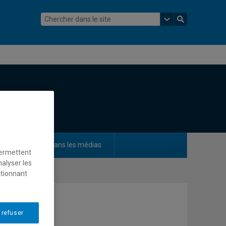
ements
Dans les médias
permettent
nalyser les
ctionnant
 refuser