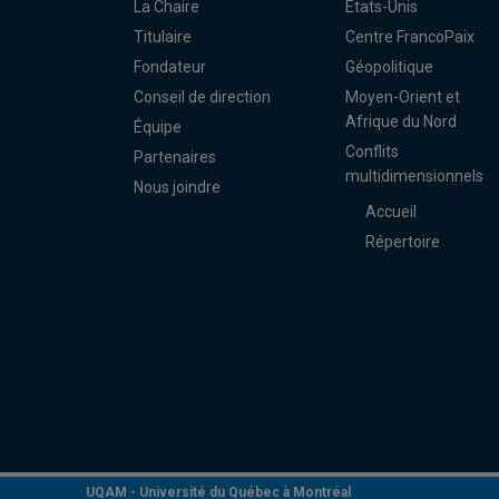
La Chaire
États-Unis
Titulaire
Centre FrancoPaix
Fondateur
Géopolitique
Conseil de direction
Moyen-Orient et
Afrique du Nord
Équipe
Conflits
Partenaires
multidimensionnels
Nous joindre
Accueil
Répertoire
UQAM -
Université du Québec à Montréal