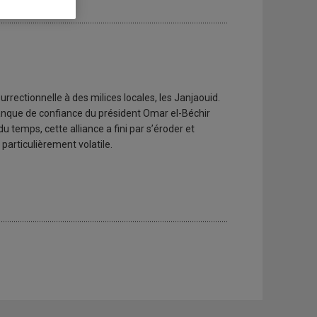
r
urrectionnelle à des milices locales, les Janjaouid.
anque de confiance du président Omar el-Béchir
 temps, cette alliance a fini par s’éroder et
particulièrement volatile.