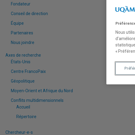
Fondateur
Conseil de direction
Équipe
Préférence
Nous utili
Partenaires
d’améliore
Nous joindre
statistiqu
« Préféren
Axes de recherche
États-Unis
Préfé
Centre FrancoPaix
Géopolitique
Moyen-Orient et Afrique du Nord
Conflits multidimensionnels
Accueil
Répertoire
Chercheur-e-s