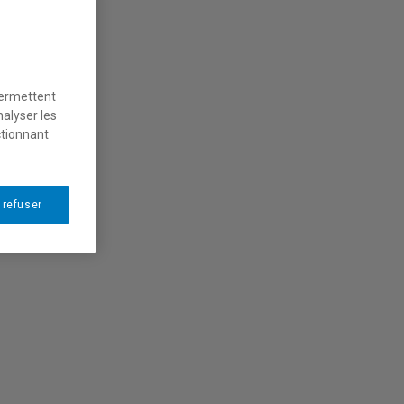
permettent
nalyser les
ctionnant
 refuser