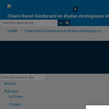
Chaire Raoul-Dandurand en études stratégiques e
UQAM
Chaire Raoul-Dandurand en études stratégiques e...
Accueil
À propos
La Chaire
Titulaire