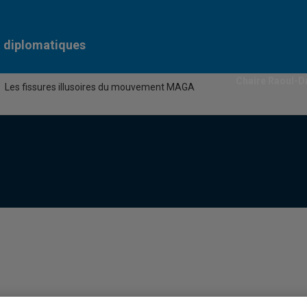
t diplomatiques
Chaire Raoul-D
Les fissures illusoires du mouvement MAGA