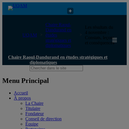
Chaire Raoul-Dandurand en études stratégiques et diplomatiques
Chaire Raoul-
Les résultats du
Dandurand en
4 novembre :
UQAM
études
Constats, leçons
stratégiques et
et conséquences
diplomatiques
Chaire Raoul-Dandurand en études stratégiques et
diplomatiques
Menu Principal
Accueil
À propos
La Chaire
Titulaire
Fondateur
Conseil de direction
Équipe