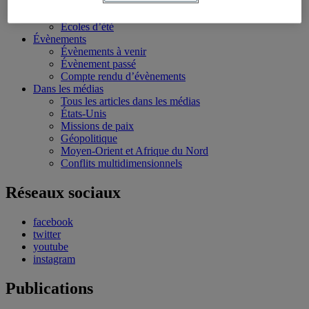
Conférences personnalisées
Bourses et stages
Écoles d’été
Évènements
Évènements à venir
Évènement passé
Compte rendu d’évènements
Dans les médias
Tous les articles dans les médias
États-Unis
Missions de paix
Géopolitique
Moyen-Orient et Afrique du Nord
Conflits multidimensionnels
Réseaux sociaux
facebook
twitter
youtube
instagram
Publications