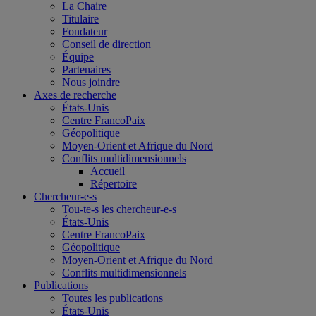
La Chaire
Titulaire
Fondateur
Conseil de direction
Équipe
Partenaires
Nous joindre
Axes de recherche
États-Unis
Centre FrancoPaix
Géopolitique
Moyen-Orient et Afrique du Nord
Conflits multidimensionnels
Accueil
Répertoire
Chercheur-e-s
Tou-te-s les chercheur-e-s
États-Unis
Centre FrancoPaix
Géopolitique
Moyen-Orient et Afrique du Nord
Conflits multidimensionnels
Publications
Toutes les publications
États-Unis