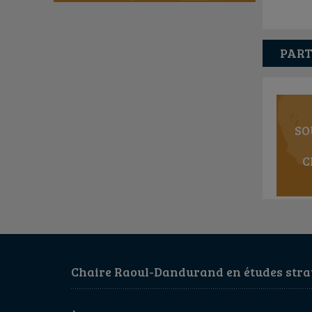
PART
SO
C
Chaire Raoul-Dandurand en études strat