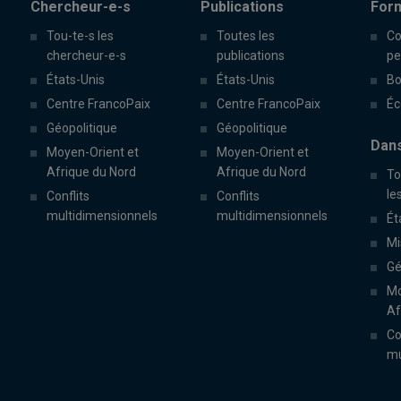
Chercheur-e-s
Publications
For
Tou-te-s les
Toutes les
Co
chercheur-e-s
publications
pe
États-Unis
États-Unis
Bo
Centre FrancoPaix
Centre FrancoPaix
Éc
Géopolitique
Géopolitique
Dans
Moyen-Orient et
Moyen-Orient et
Afrique du Nord
Afrique du Nord
To
le
Conflits
Conflits
multidimensionnels
multidimensionnels
Ét
Mi
Gé
Mo
Af
Co
mu