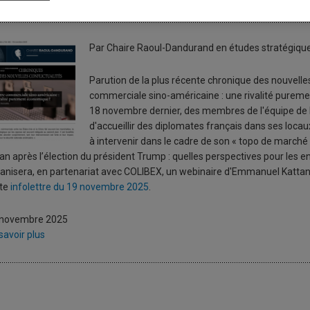
ettre d’information no 432 | 19 
Par Chaire Raoul-Dandurand en études stratégiqu
Parution de la plus récente chronique des nouvelles 
commerciale sino-américaine : une rivalité pureme
18 novembre dernier, des membres de l'équipe de l
d'accueillir des diplomates français dans ses locau
à intervenir dans le cadre de son « topo de march
an après l’élection du président Trump : quelles perspectives pour les 
anisera, en partenariat avec COLIBEX, un webinaire d'Emmanuel Kattan 
tte
infolettre du 19 novembre 2025
.
 novembre 2025
savoir plus