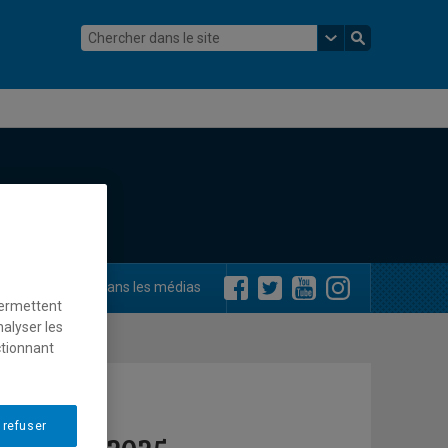
ements
Dans les médias
permettent
nalyser les
ctionnant
 refuser