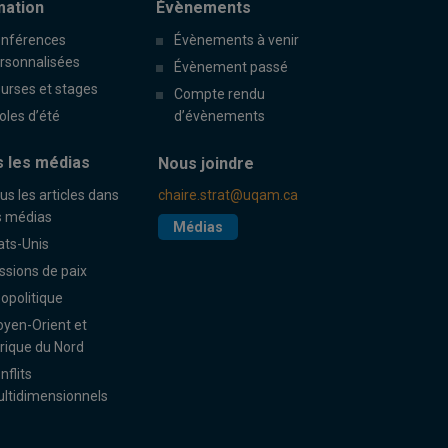
mation
Évènements
nférences
Évènements à venir
rsonnalisées
Évènement passé
urses et stages
Compte rendu
oles d’été
d’évènements
 les médias
Nous joindre
us les articles dans
chaire.strat@uqam.ca
s médias
Médias
ats-Unis
ssions de paix
opolitique
yen-Orient et
rique du Nord
nflits
ltidimensionnels