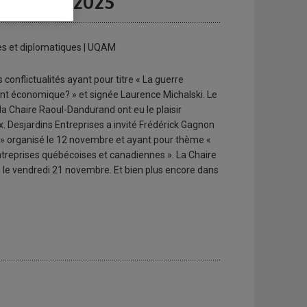
novembre 2025
es et diplomatiques | UQAM
conflictualités ayant pour titre « La guerre
nt économique? » et signée Laurence Michalski. Le
a Chaire Raoul-Dandurand ont eu le plaisir
x. Desjardins Entreprises a invité Frédérick Gagnon
é » organisé le 12 novembre et ayant pour thème «
entreprises québécoises et canadiennes ». La Chaire
le vendredi 21 novembre. Et bien plus encore dans