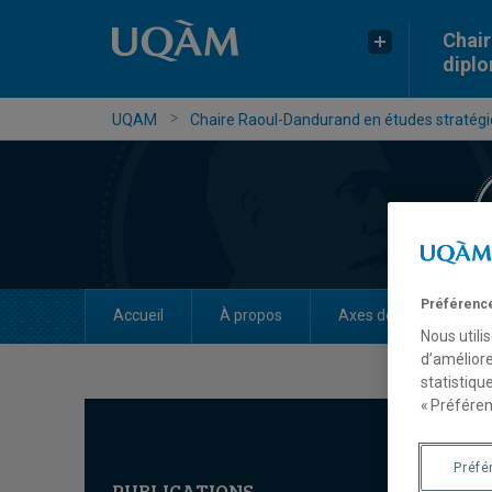
Chair
dipl
UQAM
Chaire Raoul-Dandurand en études stratégiq
Préférence
Accueil
À propos
Axes de recherche
Nous utili
d’améliore
statistiqu
« Préféren
Préfé
PUBLICATIONS