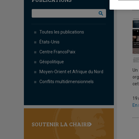
L
Toutes les publications
États-Unis
Centre FrancoPaix
Géopolitique
Un 
Moyen-Orient et Afrique du Nord
org
Conflits multidimensionnels
ce
19
En 
SOUTENIR LA CHAIRE