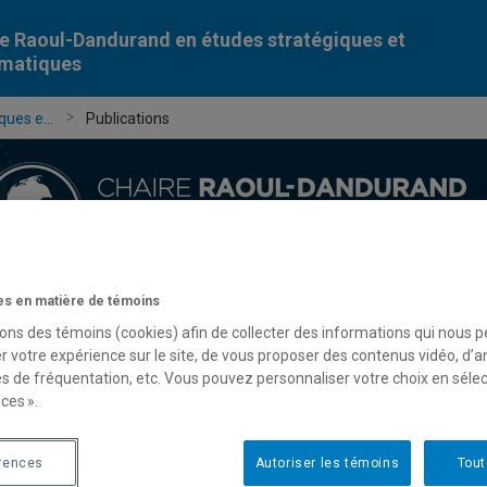
e Raoul-Dandurand en études stratégiques et
omatiques
ues e...
Publications
s en matière de témoins
Chercheur-e-s
Publications
Formation
Évèn
sons des témoins (cookies) afin de collecter des informations qui nous 
r votre expérience sur le site, de vous proposer des contenus vidéo, d’a
es de fréquentation, etc. Vous pouvez personnaliser votre choix en séle
ces ».
rences
Autoriser les témoins
Tout