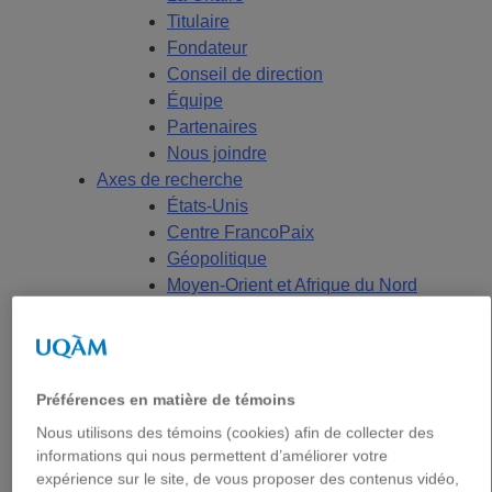
Titulaire
Fondateur
Conseil de direction
Équipe
Partenaires
Nous joindre
Axes de recherche
États-Unis
Centre FrancoPaix
Géopolitique
Moyen-Orient et Afrique du Nord
Conflits multidimensionnels
Accueil
Répertoire
Chercheur-e-s
Préférences en matière de témoins
Tou-te-s les chercheur-e-s
Nous utilisons des témoins (cookies) afin de collecter des
États-Unis
informations qui nous permettent d’améliorer votre
Centre FrancoPaix
expérience sur le site, de vous proposer des contenus vidéo,