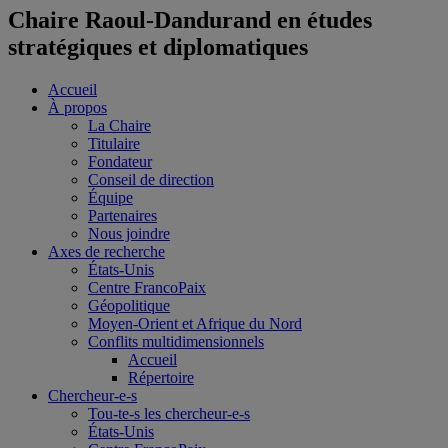
Chaire Raoul-Dandurand en études
stratégiques et diplomatiques
Accueil
À propos
La Chaire
Titulaire
Fondateur
Conseil de direction
Équipe
Partenaires
Nous joindre
Axes de recherche
États-Unis
Centre FrancoPaix
Géopolitique
Moyen-Orient et Afrique du Nord
Conflits multidimensionnels
Accueil
Répertoire
Chercheur-e-s
Tou-te-s les chercheur-e-s
États-Unis