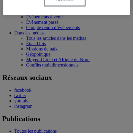
Bourses et stages
Écoles d’été
Évènements
Évènements à venir
Évènement passé
Compte rendu d’évènements
Dans les médias
Tous les articles dans les médias
États-Unis
Missions de paix
Géopolitique
Moyen-Orient et Afrique du Nord
Conflits multidimensionnels
Réseaux sociaux
facebook
twitter
youtube
instagram
Publications
Toutes les publications