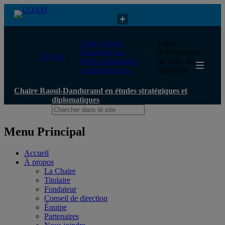
Chaire Raoul-Dandurand en études stratégiques et diplomatiques
Chaire Raoul-
Lettre
Dandurand en
d’information
UQAM
études stratégiques
no 456 | 20
et diplomatiques
mai 2026
Chaire Raoul-Dandurand en études stratégiques et
diplomatiques
Menu Principal
Accueil
À propos
La Chaire
Titulaire
Fondateur
Conseil de direction
Équipe
Partenaires