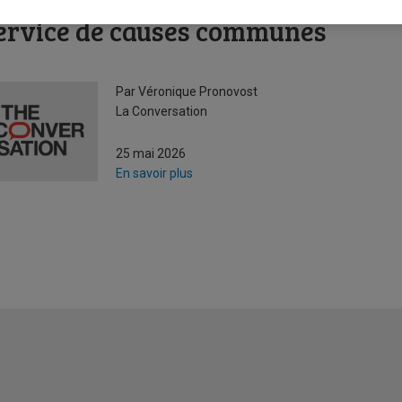
’intersection des haines : un mag
ervice de causes communes
Par Véronique Pronovost
La Conversation
25 mai 2026
En savoir plus