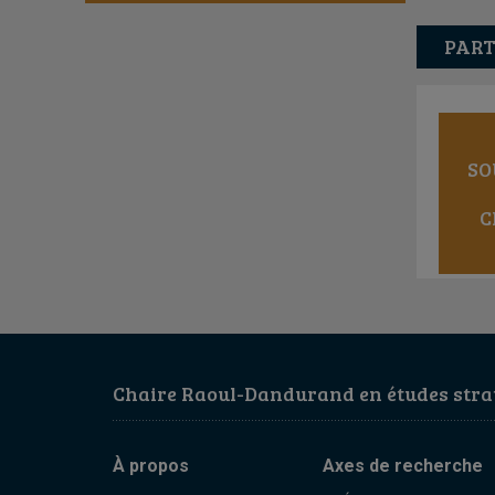
PART
SO
C
Chaire Raoul-Dandurand en études strat
À propos
Axes de recherche