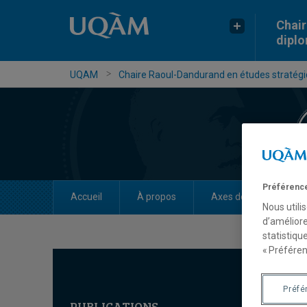
Chair
dipl
UQAM
Chaire Raoul-Dandurand en études stratégiq
Préférence
Accueil
À propos
Axes de recherche
Nous utili
d’améliore
statistiqu
« Préféren
Préfé
PUBLICATIONS