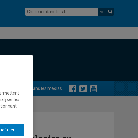
ements
Dans les médias
permettent
nalyser les
ctionnant
 refuser