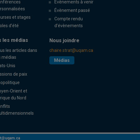
nférences
Évènements à venir
rsonnalisées
Évènement passé
urses et stages
Compte rendu
oles d’été
d’évènements
 les médias
Nous joindre
us les articles dans
chaire.strat@uqam.ca
s médias
Médias
ats-Unis
ssions de paix
opolitique
yen-Orient et
rique du Nord
nflits
ltidimensionnels
rat@uqam.ca