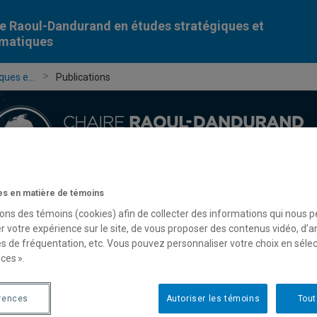
e Raoul-Dandurand en études stratégiques et
omatiques
ues e...
Publications
s en matière de témoins
Chercheur-e-s
Publications
Formation
Évèn
sons des témoins (cookies) afin de collecter des informations qui nous 
r votre expérience sur le site, de vous proposer des contenus vidéo, d’a
es de fréquentation, etc. Vous pouvez personnaliser votre choix en séle
ces ».
rences
Autoriser les témoins
Tout