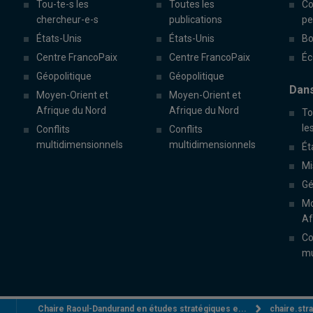
Tou-te-s les
Toutes les
Co
chercheur-e-s
publications
pe
États-Unis
États-Unis
Bo
Centre FrancoPaix
Centre FrancoPaix
Éc
Géopolitique
Géopolitique
Dans
Moyen-Orient et
Moyen-Orient et
Afrique du Nord
Afrique du Nord
To
le
Conflits
Conflits
multidimensionnels
multidimensionnels
Ét
Mi
Gé
Mo
Af
Co
mu
Chaire Raoul-Dandurand en études stratégiques e...
chaire.st