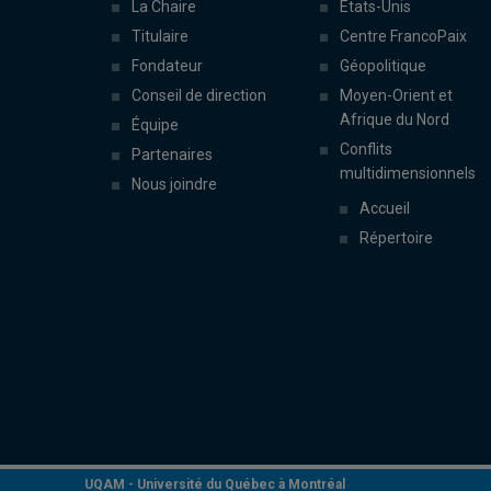
La Chaire
États-Unis
Titulaire
Centre FrancoPaix
Fondateur
Géopolitique
Conseil de direction
Moyen-Orient et
Afrique du Nord
Équipe
Conflits
Partenaires
multidimensionnels
Nous joindre
Accueil
Répertoire
UQAM -
Université du Québec à Montréal