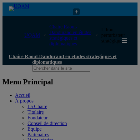
Chaire Raoul-Dandurand en études stratégiques et diplomatiques
Chaire Raoul-
L’Iran,
Dandurand en études
UQAM
perturbateur
stratégiques et
stratégique
diplomatiques
Chaire Raoul-Dandurand en études stratégiques et
diplomatiques
Menu Principal
Accueil
À propos
La Chaire
Titulaire
Fondateur
Conseil de direction
Équipe
Partenaires