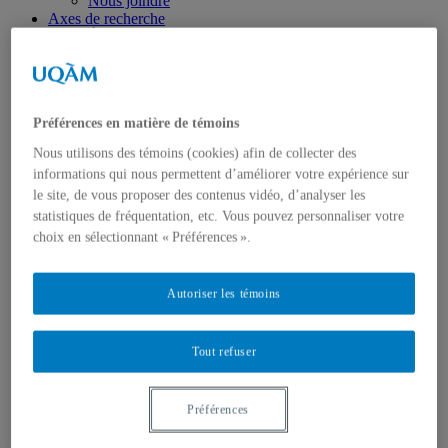
Nous joindre
Axes de recherche
États-Unis
Centre FrancoPaix
Géopolitique
Moyen-Orient et Afrique du Nord
Conflits multidimensionnels
Préférences en matière de témoins
Accueil
Répertoire
Nous utilisons des témoins (cookies) afin de collecter des
Chercheur-e-s
informations qui nous permettent d’améliorer votre expérience sur
Tou-te-s les chercheur-e-s
le site, de vous proposer des contenus vidéo, d’analyser les
États-Unis
Centre FrancoPaix
statistiques de fréquentation, etc. Vous pouvez personnaliser votre
Géopolitique
choix en sélectionnant « Préférences ».
Moyen-Orient et Afrique du Nord
Conflits multidimensionnels
Publications
Autoriser les témoins
Toutes les publications
États-Unis
Centre FrancoPaix
Tout refuser
Géopolitique
Moyen-Orient et Afrique du Nord
Conflits multidimensionnels
Préférences
Formation
Conférences personnalisées