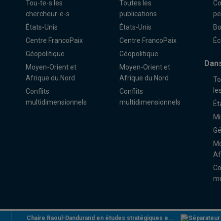
Tou-te-s les
Toutes les
Co
chercheur-e-s
publications
pe
États-Unis
États-Unis
Bo
Centre FrancoPaix
Centre FrancoPaix
Éc
Géopolitique
Géopolitique
Dans
Moyen-Orient et
Moyen-Orient et
Afrique du Nord
Afrique du Nord
To
le
Conflits
Conflits
multidimensionnels
multidimensionnels
Ét
Mi
Gé
Mo
Af
Co
mu
Chaire Raoul-Dandurand en études stratégiques e...