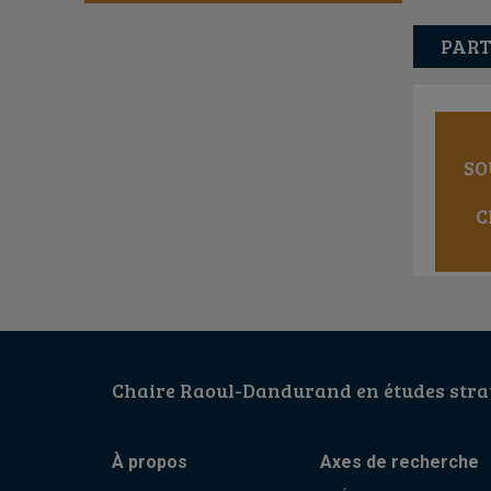
PART
SO
C
Chaire Raoul-Dandurand en études strat
À propos
Axes de recherche