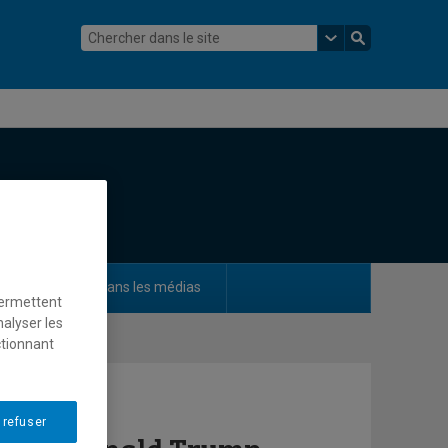
ements
Dans les médias
permettent
nalyser les
ctionnant
 refuser