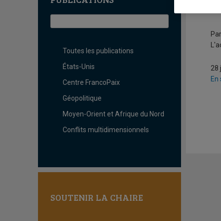
M
Par
L'a
Toutes les publications
États-Unis
28 
En 
Centre FrancoPaix
Géopolitique
Moyen-Orient et Afrique du Nord
Conflits multidimensionnels
SOUTENIR LA CHAIRE