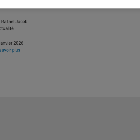
ark Carney ne peut pas perdre c
 Rafael Jacob
ctualité
janvier 2026
savoir plus