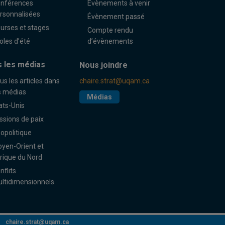
nférences
Évènements à venir
rsonnalisées
Évènement passé
urses et stages
Compte rendu
oles d’été
d’évènements
 les médias
Nous joindre
us les articles dans
chaire.strat@uqam.ca
s médias
Médias
ats-Unis
ssions de paix
opolitique
yen-Orient et
rique du Nord
nflits
ltidimensionnels
chaire.strat@uqam.ca