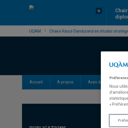
Chair
dipl
UQAM
Chaire Raoul-Dandurand en études stratégiq
Préférence
Accueil
À propos
Axes de recherche
Nous utili
d’améliore
statistiqu
« Préféren
Préfé
PUBLICATIONS