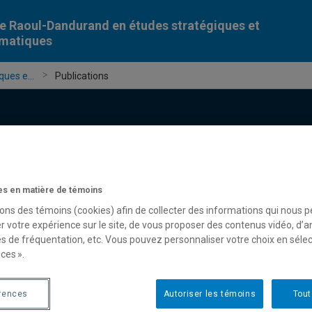
e Raoul-Dandurand en études stratégiques et
omatiques
ues e...
Publications
s en matière de témoins
Chercheur-e-s
Publications
Formation
Évèn
sons des témoins (cookies) afin de collecter des informations qui nous 
r votre expérience sur le site, de vous proposer des contenus vidéo, d’a
es de fréquentation, etc. Vous pouvez personnaliser votre choix en séle
ces ».
rences
Autoriser les témoins
Tout