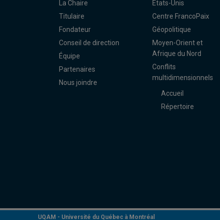
La Chaire
États-Unis
Titulaire
Centre FrancoPaix
Fondateur
Géopolitique
Conseil de direction
Moyen-Orient et
Afrique du Nord
Équipe
Conflits
Partenaires
multidimensionnels
Nous joindre
Accueil
Répertoire
UQAM -
Université du Québec à Montréal