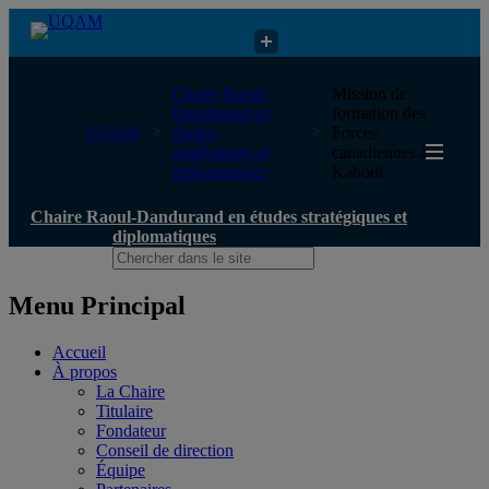
Chaire Raoul-Dandurand en études stratégiques et diplomatiques
Chaire Raoul-
Mission de
Dandurand en
formation des
UQAM
études
Forces
stratégiques et
canadiennes à
diplomatiques
Kaboul
Chaire Raoul-Dandurand en études stratégiques et
diplomatiques
Menu Principal
Accueil
À propos
La Chaire
Titulaire
Fondateur
Conseil de direction
Équipe