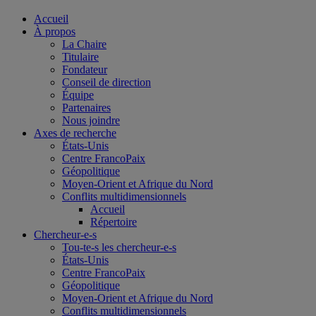
Accueil
À propos
La Chaire
Titulaire
Fondateur
Conseil de direction
Équipe
Partenaires
Nous joindre
Axes de recherche
États-Unis
Centre FrancoPaix
Géopolitique
Moyen-Orient et Afrique du Nord
Conflits multidimensionnels
Accueil
Répertoire
Chercheur-e-s
Tou-te-s les chercheur-e-s
États-Unis
Centre FrancoPaix
Géopolitique
Moyen-Orient et Afrique du Nord
Conflits multidimensionnels