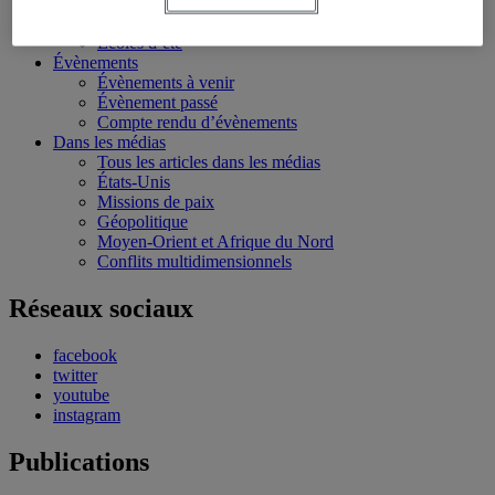
Conférences personnalisées
Bourses et stages
Écoles d’été
Évènements
Évènements à venir
Évènement passé
Compte rendu d’évènements
Dans les médias
Tous les articles dans les médias
États-Unis
Missions de paix
Géopolitique
Moyen-Orient et Afrique du Nord
Conflits multidimensionnels
Réseaux sociaux
facebook
twitter
youtube
instagram
Publications