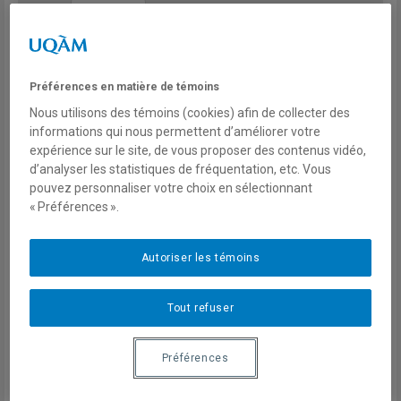
Année
Préférences en matière de témoins
Le Balado de la Chaire :
Nous utilisons des témoins (cookies) afin de collecter des
Climate Change, Migration and the
informations qui nous permettent d’améliorer votre
Expansion of U.S Border
expérience sur le site, de vous proposer des contenus vidéo,
d’analyser les statistiques de fréquentation, etc. Vous
Todd Miller
pouvez personnaliser votre choix en sélectionnant
Le Balado de la Chaire
« Préférences ».
Décembre 2019
Autoriser les témoins
Le Balado de la Chaire :
L’état des lieux des relations canado-
Tout refuser
américaines
Christopher Sands & Frédérick Gagnon
Préférences
Le Balado de la Chaire
Novembre 2019