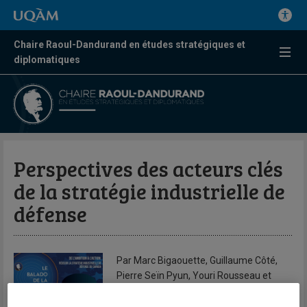
Chaire Raoul-Dandurand en études stratégiques et
diplomatiques
Perspectives des acteurs clés
de la stratégie industrielle de
défense
Par Marc Bigaouette, Guillaume Côté,
Pierre Seïn Pyun, Youri Rousseau et
Stéphanie Le Saux-Farmer - animation:
Fanny Tan