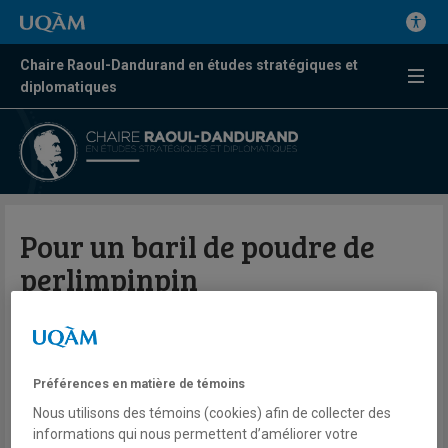
Chaire Raoul-Dandurand en études stratégiques et
diplomatiques
Pour un baril de poudre de
perlimpinpin
Par Élisabeth Vallet
Le Devoir
Préférences en matière de témoins
Nous utilisons des témoins (cookies) afin de collecter des
14 mars 2026
informations qui nous permettent d’améliorer votre
En savoir plus