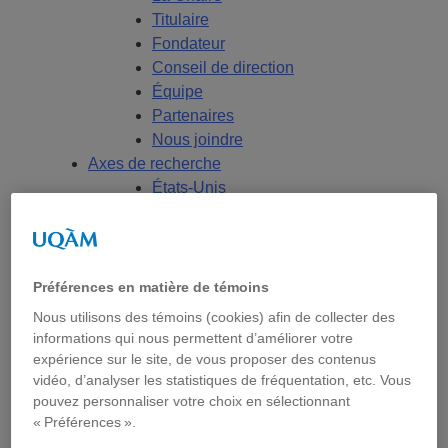
Titulaire
Fondateur
Conseil de direction
Équipe
Partenaires
Nous joindre
Axes de recherche
États-Unis
Centre FrancoPaix
Géopolitique
Moyen-Orient et Afrique du Nord
Conflits multidimensionnels
Préférences en matière de témoins
Accueil
Nous utilisons des témoins (cookies) afin de collecter des
Répertoire
informations qui nous permettent d’améliorer votre
Chercheur-e-s
expérience sur le site, de vous proposer des contenus
Tou-te-s les chercheur-e-s
vidéo, d’analyser les statistiques de fréquentation, etc. Vous
pouvez personnaliser votre choix en sélectionnant
États-Unis
« Préférences ».
Centre FrancoPaix