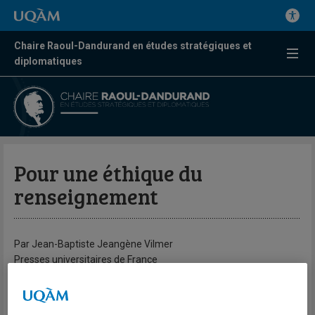
Chaire Raoul-Dandurand en études stratégiques et
diplomatiques
Pour une éthique du
renseignement
Par Jean-Baptiste Jeangène Vilmer
Presses universitaires de France
Jusqu’où aller pour voler des secrets ? Jusqu’où aller pour
recruter une source ou un officier de renseignement étranger ?