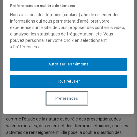
Jusqu’à le compromettre, le piéger, le faire chanter ? Peut-on,
Préférences en matière de témoins
pour le conserver, répondre à toutes ses demandes, s’il souhaite
Nous utilisons des témoins (cookies) afin de collecter des
être rétribué non seulement en argent mais aussi en nature ? Le
informations qui nous permettent d’améliorer votre
mensonge, la manipulation, la tromperie, qui sont au fondement
expérience sur le site, de vous proposer des contenus vidéo,
même de l’activité, sont-ils moralement défendables ? Peut-on
d’analyser les statistiques de fréquentation, etc. Vous
employer la violence physique, ou sa menace, pour obtenir des
pouvez personnaliser votre choix en sélectionnant
informations ? La torture n’est-elle pas parfois légitime ? Et les
« Préférences ».
éliminations ciblées ? Quelles sont les obligations morales
respectives des officiers traitants, des analystes et des
décideurs ? Comment résister à la politisation du renseignement
Autoriser les témoins
? Peut-on travailler avec tout le monde, collaborer avec tous les
services étrangers, même ceux qui ne partagent ni nos valeurs,
Tout refuser
ni nos pratiques ? Comment faire des compromis sans tomber
dans la compromission ?
Préférences
Ces questions sont au cœur de l’éthique du renseignement, un
domaine de recherche discret et récent, pouvant être défini
comme l’étude de la nature et du rôle des prescriptions, des
valeurs morales, des enjeux et des dilemmes éthiques, dans les
activités de renseignement. Elle pose la double question des