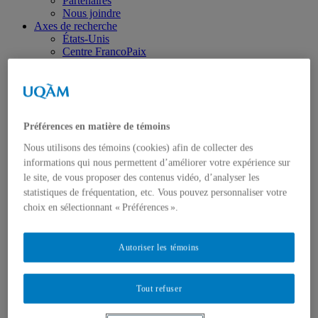
Partenaires
Nous joindre
Axes de recherche
États-Unis
Centre FrancoPaix
Géopolitique
Moyen-Orient et Afrique du Nord
Conflits multidimensionnels
Accueil
Répertoire
Préférences en matière de témoins
Chercheur-e-s
Tou-te-s les chercheur-e-s
Nous utilisons des témoins (cookies) afin de collecter des
États-Unis
informations qui nous permettent d’améliorer votre expérience sur
Centre FrancoPaix
le site, de vous proposer des contenus vidéo, d’analyser les
Géopolitique
Moyen-Orient et Afrique du Nord
statistiques de fréquentation, etc. Vous pouvez personnaliser votre
Conflits multidimensionnels
choix en sélectionnant « Préférences ».
Publications
Toutes les publications
États-Unis
Autoriser les témoins
Centre FrancoPaix
Géopolitique
Moyen-Orient et Afrique du Nord
Tout refuser
Conflits multidimensionnels
Formation