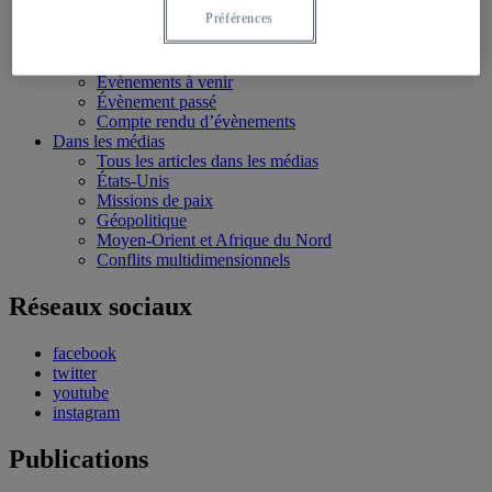
Conférences personnalisées
Préférences
Bourses et stages
Écoles d’été
Évènements
Évènements à venir
Évènement passé
Compte rendu d’évènements
Dans les médias
Tous les articles dans les médias
États-Unis
Missions de paix
Géopolitique
Moyen-Orient et Afrique du Nord
Conflits multidimensionnels
Réseaux sociaux
facebook
twitter
youtube
instagram
Publications