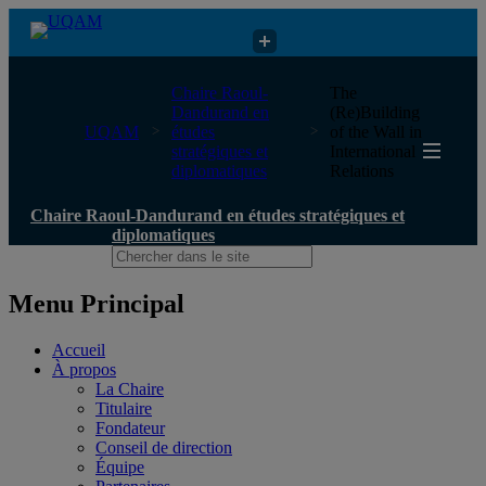
Chaire Raoul-Dandurand en études stratégiques et diplomatiques
Chaire Raoul-
The
Dandurand en
(Re)Building
UQAM
études
of the Wall in
stratégiques et
International
diplomatiques
Relations
Chaire Raoul-Dandurand en études stratégiques et
diplomatiques
Menu Principal
Accueil
À propos
La Chaire
Titulaire
Fondateur
Conseil de direction
Équipe