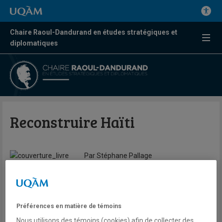
Chaire Raoul-Dandurand en études stratégiques et
diplomatiques
Reconstruire Haïti
Par Stéphane Pallage
Chaire Raoul-Dandurand en études stratégiques et
diplomatiques-UQAM
Haïti n’a jamais été un pays riche. Le violent séisme du 12 janvier
Préférences en matière de témoins
2010 a décimé sa population, détruit ses infrastructures, ébranlé
Nous utilisons des témoins (cookies) afin de collecter des