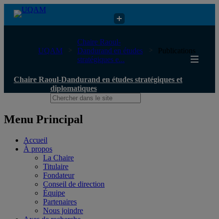
Chaire Raoul-Dandurand en études stratégiques et diplomatiques
Chaire Raoul-
UQAM
Dandurand en études
Publications
stratégiques e...
Chaire Raoul-Dandurand en études stratégiques et
diplomatiques
Menu Principal
Accueil
À propos
La Chaire
Titulaire
Fondateur
Conseil de direction
Équipe
Partenaires
Nous joindre