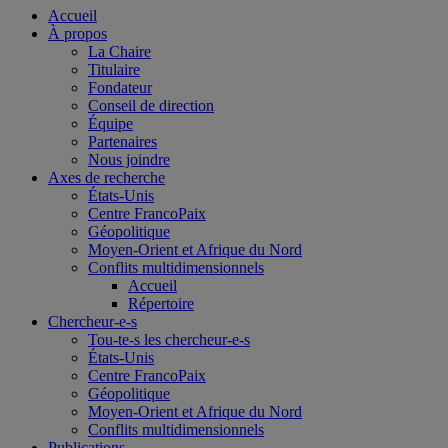
Accueil
À propos
La Chaire
Titulaire
Fondateur
Conseil de direction
Équipe
Partenaires
Nous joindre
Axes de recherche
États-Unis
Centre FrancoPaix
Géopolitique
Moyen-Orient et Afrique du Nord
Conflits multidimensionnels
Accueil
Répertoire
Chercheur-e-s
Tou-te-s les chercheur-e-s
États-Unis
Centre FrancoPaix
Géopolitique
Moyen-Orient et Afrique du Nord
Conflits multidimensionnels
Publications