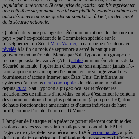
population américaine. Si cette prise de position semble représenter
une volte-face surprenante, elle illustre plutôt la volonté continue des
autorités américaines de garder sa population à l'œil, au détriment
de la sécurité nationale.
Qualifiée de « pire piratage des télécommunications de l'histoire du
pays » par l’ex-président de la Commission spéciale sur le
renseignement du Sénat
Mark Warner
, la campagne d’espionnage
révélée
à la fin du mois de septembre a semé la panique au
gouvernement américain. Menée par Salt Typhoon, un groupe de
menace persistante avancée (APT)
affilié
au ministère chinois de la
Sécurité nationale, l’opération choque par son ampleur : jamais n’a-
t-on rapporté une campagne d’espionnage aussi large visant des
fournisseurs d’accès à Internet aux États-Unis. En infiltrant les
systèmes d’au moins
neuf compagnies
de télécommunications
depuis
2022
, Salt Typhoon a pu géolocaliser et récolter les
métadonnées de millions d'individus, en plus d’espionner le contenu
des communications d’un plus petit nombre (à peu près 150), dont
de hauts fonctionnaires américains et d’autres individus de haut
profil, comme Donald Trump et JD Vance.
L’ampleur de l’attaque et la présence potentiellement continue des
espions dans les systèmes informatiques ont conduit le FBI et
l’agence de cyberdéfense américaine CISA à
recommander
, auprès
de la population américaine, l’utilisation de messageries chiffrées de