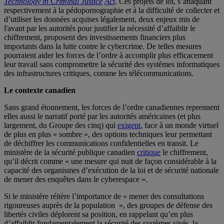
Technology in Criminal Justice
Act
. Ces projets de loi, s’attaquant
respectivement à la pédopornographie et à la difficulté de collecter et
d’utiliser les données acquises légalement, deux enjeux mis de
l'avant par les autorités pour justifier la nécessité d’affaiblir le
chiffrement, proposent des investissements financiers plus
importants dans la lutte contre le cybercrime. De telles mesures
pourraient aider les forces de l’ordre à accomplir plus efficacement
leur travail sans compromettre la sécurité des systèmes informatiques
des infrastructures critiques, comme les télécommunications.
Le contexte canadien
Sans grand étonnement, les forces de l’ordre canadiennes reprennent
elles aussi le narratif porté par les autorités américaines (et plus
largement, du Groupe des cinq) qui
exigent
, face à un monde virtuel
de plus en plus « sombre », des options techniques leur permettant
de déchiffrer les communications confidentielles en transit. Le
ministère de la sécurité publique canadien
critique
le chiffrement,
qu’il décrit comme « une mesure qui nuit de façon considérable à la
capacité des organismes d’exécution de la loi et de sécurité nationale
de mener des enquêtes dans le cyberespace ».
Si le ministère réitère l’importance de « mener des consultations
rigoureuses auprès de la population », des groupes de défense des
libertés civiles déplorent sa position, en rappelant qu’en plus
d’affaiblir fondamentalement la sécurité des systèmes visés, la