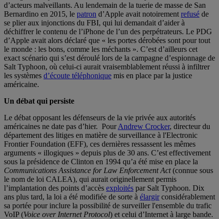
d’acteurs malveillants. Au lendemain de la tuerie de masse de San
Bernardino en 2015, le
patron
d’Apple avait notoirement
refusé
de
se plier aux injonctions du FBI, qui lui demandait d’aider à
déchiffrer le contenu de l’iPhone de l’un des perpétrateurs. Le PDG
d’Apple avait alors déclaré que « les portes dérobées sont pour tout
le monde : les bons, comme les méchants ». C’est d’ailleurs cet
exact scénario qui s’est déroulé lors de la campagne d’espionnage de
Salt Typhoon, où celui-ci aurait vraisemblablement réussi à infiltrer
les systèmes
d’écoute téléphonique
mis en place par la justice
américaine.
Un débat qui persiste
Le débat opposant les défenseurs de la vie privée aux autorités
américaines ne date pas d’hier. Pour
Andrew Crocker
, directeur du
département des litiges en matière de surveillance à l'Electronic
Frontier Foundation (EFF), ces dernières ressassent les mêmes
arguments « illogiques » depuis plus de 30 ans. C’est effectivement
sous la présidence de Clinton en 1994 qu’a été mise en place la
Communications Assistance for Law Enforcement Act
(connue sous
le nom de loi CALEA), qui aurait originellement permis
l’implantation des points d’accès
exploités
par Salt Typhoon. Dix
ans plus tard, la loi a été modifiée de sorte à
élargir
considérablement
sa portée pour inclure la possibilité de surveiller l'ensemble du trafic
VoIP (
Voice over Internet Protocol
) et celui d’Internet à large bande.