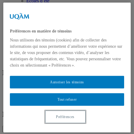
Écoles d’été
Évènements
Évènements à venir
Évènement passé
Compte rendu d’évènements
Dans les médias
Préférences en matière de témoins
Tous les articles dans les médias
États-Unis
Nous utilisons des témoins (cookies) afin de collecter des
Missions de paix
informations qui nous permettent d’améliorer votre expérience sur
Géopolitique
le site, de vous proposer des contenus vidéo, d’analyser les
Moyen-Orient et Afrique du Nord
statistiques de fréquentation, etc. Vous pouvez personnaliser votre
Conflits multidimensionnels
choix en sélectionnant « Préférences ».
Réseaux sociaux
Autoriser les témoins
Tout refuser
Publications
Préférences