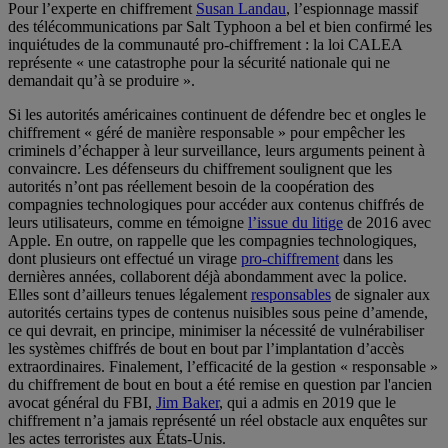
Pour l’experte en chiffrement
Susan Landau
, l’espionnage massif
des télécommunications par Salt Typhoon a bel et bien confirmé les
inquiétudes de la communauté pro-chiffrement : la loi CALEA
représente « une catastrophe pour la sécurité nationale qui ne
demandait qu’à se produire ».
Si les autorités américaines continuent de défendre bec et ongles le
chiffrement « géré de manière responsable » pour empêcher les
criminels d’échapper à leur surveillance, leurs arguments peinent à
convaincre. Les défenseurs du chiffrement soulignent que les
autorités n’ont pas réellement besoin de la coopération des
compagnies technologiques pour accéder aux contenus chiffrés de
leurs utilisateurs, comme en témoigne
l’issue du litige
de 2016 avec
Apple. En outre, on rappelle que les compagnies technologiques,
dont plusieurs ont effectué un virage
pro-chiffrement
dans les
dernières années, collaborent déjà abondamment avec la police.
Elles sont d’ailleurs tenues légalement
responsables
de signaler aux
autorités certains types de contenus nuisibles sous peine d’amende,
ce qui devrait, en principe, minimiser la nécessité de vulnérabiliser
les systèmes chiffrés de bout en bout par l’implantation d’accès
extraordinaires. Finalement, l’efficacité de la gestion « responsable »
du chiffrement de bout en bout a été remise en question par l'ancien
avocat général du FBI,
Jim Baker
, qui a admis en 2019 que le
chiffrement n’a jamais représenté un réel obstacle aux enquêtes sur
les actes terroristes aux États-Unis.