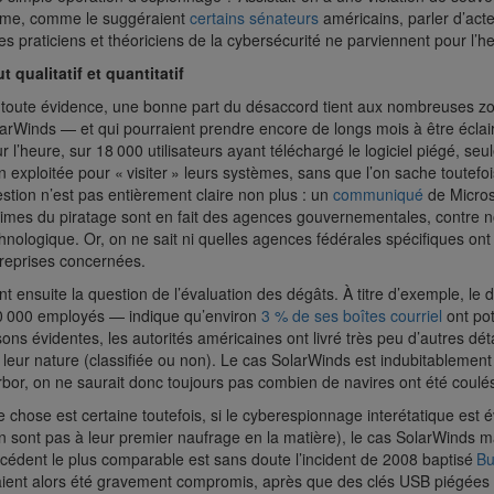
me, comme le suggéraient
certains sénateurs
américains, parler d’acte
les praticiens et théoriciens de la cybersécurité ne parviennent pour l’
t qualitatif et quantitatif
toute évidence, une bonne part du désaccord tient aux nombreuses zone
arWinds — et qui pourraient prendre encore de longs mois à être éclai
r l’heure, sur 18 000 utilisateurs ayant téléchargé le logiciel piégé, seu
n exploitée pour « visiter » leurs systèmes, sans que l’on sache toutefois
stion n’est pas entièrement claire non plus : un
communiqué
de Micros
times du piratage sont en fait des agences gouvernementales, contre 
hnologique. Or, on ne sait ni quelles agences fédérales spécifiques on
reprises concernées.
nt ensuite la question de l’évaluation des dégâts. À titre d’exemple, l
 000 employés — indique qu’environ
3 % de ses boîtes courriel
ont pot
sons évidentes, les autorités américaines ont livré très peu d’autres dé
 leur nature (classifiée ou non). Le cas SolarWinds est indubitablement 
bor, on ne saurait donc toujours pas combien de navires ont été coul
 chose est certaine toutefois, si le cyberespionnage interétatique est
n sont pas à leur premier naufrage en la matière), le cas SolarWinds mar
cédent le plus comparable est sans doute l’incident de 2008 baptisé
Bu
ient alors été gravement compromis, après que des clés USB piégées 