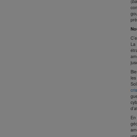
(
ba
com
gou
prè
No
C’e
La 
étr
amé
jus
Bie
les
So
cri
gue
cyb
d’a
En 
géo
amé
une