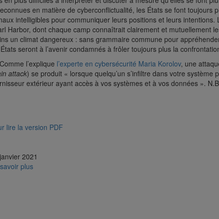
s en plus difficiles à interpréter et discuter à mesure qu’elles se font p
reconnues en matière de cyberconflictualité, les États se font toujours 
naux intelligibles pour communiquer leurs positions et leurs intentions
rl Harbor, dont chaque camp connaîtrait clairement et mutuellement les
ns un climat dangereux : sans grammaire commune pour appréhender l
 États seront à l’avenir condamnés à frôler toujours plus la confrontatio
Comme l’explique
l’experte en cybersécurité Maria Korolov
, une attaqu
in attack
) se produit « lorsque quelqu’un s’infiltre dans votre système p
rnisseur extérieur ayant accès à vos systèmes et à vos données ». N.B. 
r lire la version PDF
janvier 2021
savoir plus