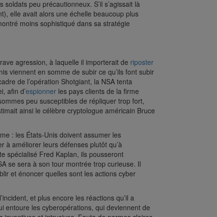
soldats peu précautionneux. S’il s’agissait là
), elle avait alors une échelle beaucoup plus
montré moins sophistiqué dans sa stratégie
rave agression, à laquelle il importerait de
riposter
nis viennent en somme de subir ce qu’ils font subir
dre de l’opération Shotgiant, la NSA tenta
, afin d’
espionner
les pays clients de la firme
ommes peu susceptibles de répliquer trop fort,
timait ainsi le célèbre cryptologue américain Bruce
me : les États-Unis doivent assumer les
her à améliorer leurs défenses plutôt qu’à
ste spécialisé Fred Kaplan, ils pousseront
A se sera à son tour montrée trop curieuse. Il
blir et énoncer quelles sont les actions cyber
incident, et plus encore les réactions qu’il a
ui entoure les cyberopérations, qui deviennent de