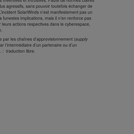
lus inventives et intrusives. Faute de normes claires
plus agressifs, sans pouvoir toutefois échanger de
. L’incident SolarWinds n’est manifestement pas un
 funestes implications, mais il n’en renforce pas
eurs actions respectives dans le cyberespace,
n.
e par les chaînes d’approvisionnement (
supply
ar l’intermédiaire d’un partenaire ou d’un
: traduction libre.