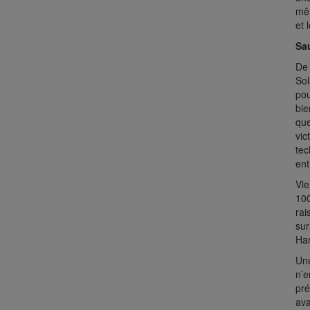
mê
et 
Sau
De 
Sol
pou
bie
que
vic
tec
ent
Vie
100
rai
sur
Har
Une
n’e
pré
ava