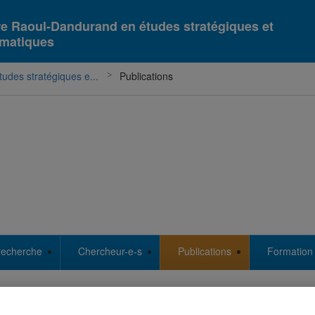
re Raoul-Dandurand en études stratégiques et
omatiques
udes stratégiques e...
Publications
recherche
Chercheur-e-s
Publications
Formation