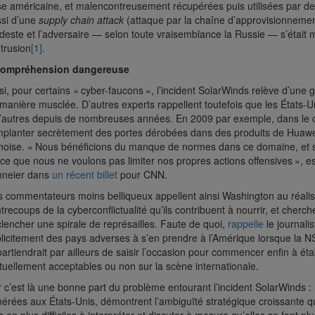
e américaine, et malencontreusement récupérées puis utilisées par des 
si d’une
supply chain attack
(attaque par la chaîne d’approvisionnement
este et l’adversaire — selon toute vraisemblance la Russie — s’était 
ntrusion
[1]
.
compréhension dangereuse
si, pour certains « cyber-faucons », l’incident SolarWinds relève d’une g
manière musclée. D’autres experts rappellent toutefois que les États-U
’autres depuis de nombreuses années. En 2009 par exemple, dans le ca
mplanter secrètement des portes dérobées dans des produits de Huawei
noise. « Nous bénéficions du manque de normes dans ce domaine, et s
ce que nous ne voulons pas limiter nos propres actions offensives », es
hneier dans
un récent billet
pour CNN.
 commentateurs moins belliqueux appellent ainsi Washington au réalis
trecoups de la cyberconflictualité qu’ils contribuent à nourrir, et cherc
lencher une spirale de représailles. Faute de quoi,
rappelle
le journali
licitement des pays adverses à s’en prendre à l’Amérique lorsque la NS
artiendrait par ailleurs de saisir l’occasion pour commencer enfin à éta
uellement acceptables ou non sur la scène internationale.
 c’est là une bonne part du problème entourant l’incident SolarWinds : l’
érées aux États-Unis, démontrent l’ambiguïté stratégique croissante q