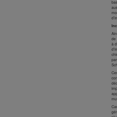
bas
aus
mod
d’i
In
Ain
de 
à d
d’i
chi
par
Sc
Ces
con
déc
imp
app
mut
Car
gén