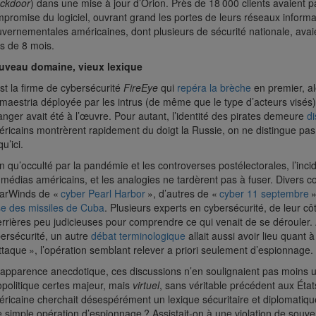
ckdoor
) dans une mise à jour d’Orion. Près de 18 000 clients avaient pa
promise du logiciel, ouvrant grand les portes de leurs réseaux informa
vernementales américaines, dont plusieurs de sécurité nationale, avai
s de 8 mois.
uveau domaine, vieux lexique
st la firme de cybersécurité
FireEye
qui
repéra la brèche
en premier, al
maestria déployée par les intrus (de même que le type d’acteurs vis
anger avait été à l’œuvre. Pour autant, l’identité des pirates demeure
d
ricains montrèrent rapidement du doigt la Russie, on ne distingue pas v
qu’ici.
n qu’occulté par la pandémie et les controverses postélectorales, l’inc
 médias américains, et les analogies ne tardèrent pas à fuser. Divers c
larWinds de «
cyber Pearl Harbor
», d’autres de «
cyber 11 septembre
»
se des missiles de Cuba
. Plusieurs experts en cybersécurité, de leur c
rrières peu judicieuses pour comprendre ce qui venait de se déroule
ersécurité, un autre
débat terminologique
allait aussi avoir lieu quant à
ttaque », l’opération semblant relever a priori seulement d’espionnage.
apparence anecdotique, ces discussions n’en soulignaient pas moins u
politique certes majeur, mais
virtuel
, sans véritable précédent aux Éta
ricaine cherchait désespérément un lexique sécuritaire et diplomatiq
 simple opération d’espionnage ? Assistait-on à une violation de souverai