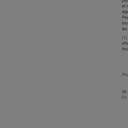
plu
et 
sig
Pea
moi
les
[1]
cha
fou
Pou
26 
En 