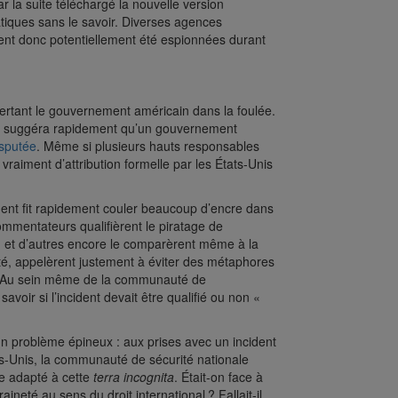
r la suite téléchargé la nouvelle version
tiques sans le savoir. Diverses agences
ent donc potentiellement été espionnées durant
ertant le gouvernement américain dans la foulée.
és) suggéra rapidement qu’un gouvernement
isputée
. Même si plusieurs hauts responsables
raiment d’attribution formelle par les États-Unis
ident fit rapidement couler beaucoup d’encre dans
ommentateurs qualifièrent le piratage de
 et d’autres encore le comparèrent même à la
ôté, appelèrent justement à éviter des métaphores
r. Au sein même de la communauté de
 savoir si l’incident devait être qualifié ou non «
n problème épineux : aux prises avec un incident
ts-Unis, la communauté de sécurité nationale
ue adapté à cette
terra incognita
. Était-on face à
neté au sens du droit international ? Fallait-il