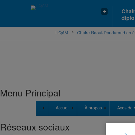
Chai
dipl
UQAM
Chaire Raoul-Dandurand en ét
Menu Principal
Accueil
À propos
Axes de 
Réseaux sociaux