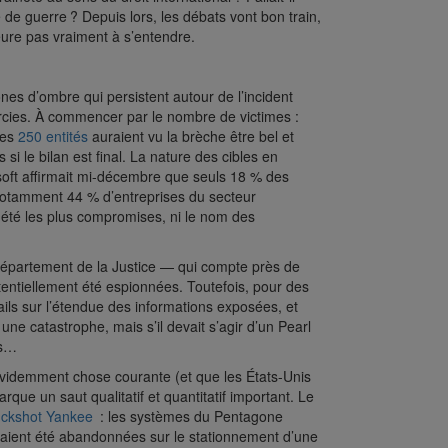
 de guerre ? Depuis lors, les débats vont bon train,
heure pas vraiment à s’entendre.
s d’ombre qui persistent autour de l’incident
rcies. À commencer par le nombre de victimes :
les
250 entités
auraient vu la brèche être bel et
 si le bilan est final. La nature des cibles en
oft affirmait mi-décembre que seuls 18 % des
notamment 44 % d’entreprises du secteur
t été les plus compromises, ni le nom des
e département de la Justice — qui compte près de
entiellement été espionnées. Toutefois, pour des
tails sur l’étendue des informations exposées, et
une catastrophe, mais s’il devait s’agir d’un Pearl
és…
 évidemment chose courante (et que les États-Unis
que un saut qualitatif et quantitatif important. Le
ckshot Yankee
: les systèmes du Pentagone
aient été abandonnées sur le stationnement d’une