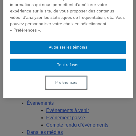
Géopolitique
informations qui nous permettent d’améliorer votre
Moyen-Orient et Afrique du Nord
expérience sur le site, de vous proposer des contenus
Conflits multidimensionnels
vidéo, d’analyser les statistiques de fréquentation, etc. Vous
Publications
pouvez personnaliser votre choix en sélectionnant
« Préférences ».
Toutes les publications
États-Unis
Centre FrancoPaix
Autoriser les témoins
Géopolitique
Moyen-Orient et Afrique du Nord
Tout refuser
Conflits multidimensionnels
Formation
Conférences personnalisées
Préférences
Bourses et stages
Écoles d’été
Évènements
Évènements à venir
Évènement passé
Compte rendu d’évènements
Dans les médias