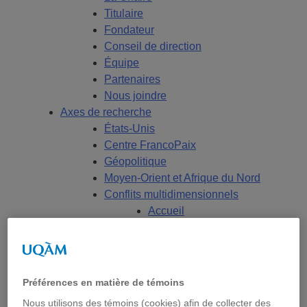
Titulaire
Fondateur
Conseil de direction
Équipe
Partenaires
Nous joindre
Axes de recherche
États-Unis
Centre FrancoPaix
Géopolitique
Moyen-Orient et Afrique du Nord
Conflits multidimensionnels
Accueil
Répertoire
Chercheur-e-s
Tou-te-s les chercheur-e-s
États-Unis
Préférences en matière de témoins
Centre FrancoPaix
Nous utilisons des témoins (cookies) afin de collecter des